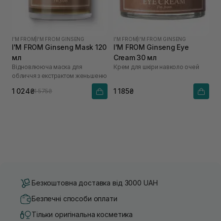
I'M FROM
|
I'M FROM GINSENG
I'M FROM
|
I'M FROM GINSENG
I'M FROM Ginseng Mask 120
I'M FROM Ginseng Eye
мл
Cream 30 мл
Відновлююча маска для
Крем для шкіри навколо очей
обличчя з екстрактом женьшеню
1 024₴
1 185₴
1 575₴
Безкоштовна доставка від 3000 UAH
Безпечні способи оплати
Тільки оригінальна косметика