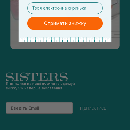
email
Отримати знижку
Підпишись на наші новини
та отримуй
знижку 5% на перше замовлення
Email
підписатись