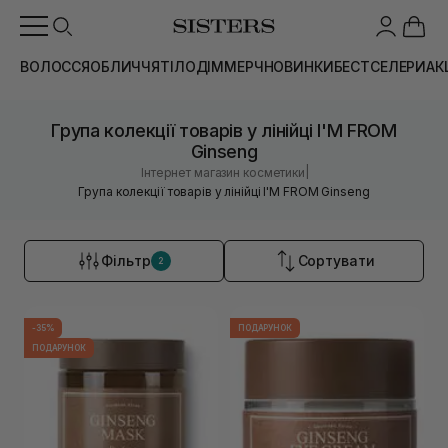
ВОЛОССЯ
ОБЛИЧЧЯ
ТІЛО
ДІМ
МЕРЧ
НОВИНКИ
БЕСТСЕЛЕРИ
АК
Група колекції товарів у лінійці I'M FROM
Ginseng
|
Інтернет магазин косметики
Група колекції товарів у лінійці I'M FROM Ginseng
Фільтр
Сортувати
2
-35%
ПОДАРУНОК
ПОДАРУНОК