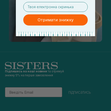
email
Отримати знижку
Підпишись на наші новини
та отримуй
знижку 5% на перше замовлення
Email
підписатись