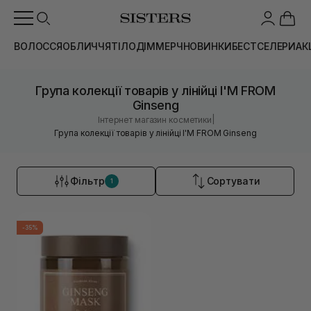
ВОЛОССЯ
ОБЛИЧЧЯ
ТІЛО
ДІМ
МЕРЧ
НОВИНКИ
БЕСТСЕЛЕРИ
АК
Група колекції товарів у лінійці I'M FROM
Ginseng
|
Інтернет магазин косметики
Група колекції товарів у лінійці I'M FROM Ginseng
Фільтр
Сортувати
1
-35%