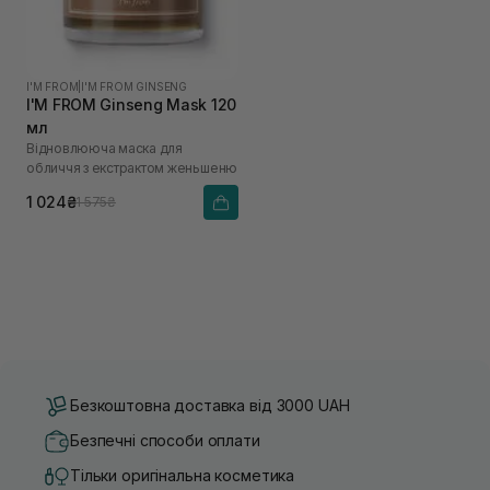
I'M FROM
|
I'M FROM GINSENG
I'M FROM Ginseng Mask 120
мл
Відновлююча маска для
обличчя з екстрактом женьшеню
1 024₴
1 575₴
Безкоштовна доставка від 3000 UAH
Безпечні способи оплати
Тільки оригінальна косметика