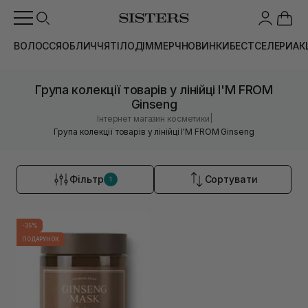
ВОЛОССЯ
ОБЛИЧЧЯ
ТІЛО
ДІМ
МЕРЧ
НОВИНКИ
БЕСТСЕЛЕРИ
АК
Група колекції товарів у лінійці I'M FROM
Ginseng
|
Інтернет магазин косметики
Група колекції товарів у лінійці I'M FROM Ginseng
Фільтр
Сортувати
1
-35%
ПОДАРУНОК