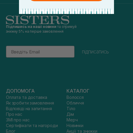
Підпишись на наші новини
та отримуй
знижку 5% на перше замовлення
Email
підписатись
ДОПОМОГА
КАТАЛОГ
Оплата та доставка
Волосся
Як зробити замовлення
Обличчя
Відповіді на запитання
Тіло
Про нас
Дім
ЗМІ про нас
Мерч
Сертифікати та нагороди
Новинки
Блог
Акції та знижки