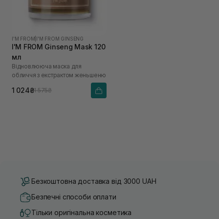
I'M FROM
|
I'M FROM GINSENG
I'M FROM Ginseng Mask 120
мл
Відновлююча маска для
обличчя з екстрактом женьшеню
1 024₴
1 575₴
Безкоштовна доставка від 3000 UAH
Безпечні способи оплати
Тільки оригінальна косметика