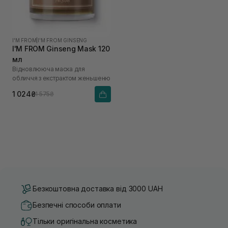
I'M FROM
|
I'M FROM GINSENG
I'M FROM Ginseng Mask 120
мл
Відновлююча маска для
обличчя з екстрактом женьшеню
1 024₴
1 575₴
Безкоштовна доставка від 3000 UAH
Безпечні способи оплати
Тільки оригінальна косметика