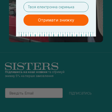
email
Отримати знижку
Підпишись на наші новини
та отримуй
знижку 5% на перше замовлення
Email
підписатись