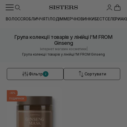
ВОЛОССЯ
ОБЛИЧЧЯ
ТІЛО
ДІМ
МЕРЧ
НОВИНКИ
БЕСТСЕЛЕРИ
АК
Група колекції товарів у лінійці I'M FROM
Ginseng
|
Інтернет магазин косметики
Група колекції товарів у лінійці I'M FROM Ginseng
Фільтр
Сортувати
2
-35%
ПОДАРУНОК