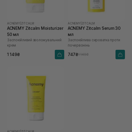
ACNEMY
|
ZITCALM
ACNEMY
|
ZITCALM
ACNEMY Zitcalm Moisturizer
ACNEMY Zitcalm Serum 30
50 мл
мл
Заспокійливий зволожувальний
Заспокійлива сироватка проти
крем
почервонінь
1 149₴
747₴
1 149₴
ACNEMY
|
ZITCALM