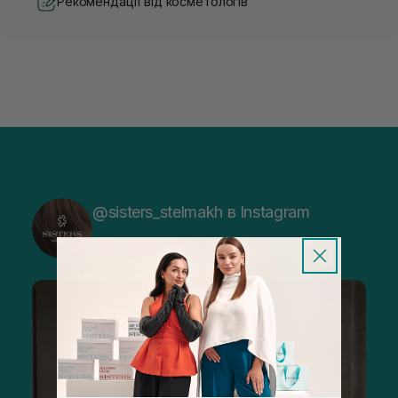
Рекомендації від косметологів
@sisters_stelmakh в Instagram
Підписатися