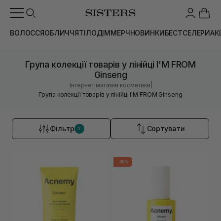
ВОЛОССЯ
ОБЛИЧЧЯ
ТІЛО
ДІМ
МЕРЧ
НОВИНКИ
БЕСТСЕЛЕРИ
АК
Група колекції товарів у лінійці I'M FROM
Ginseng
|
Інтернет магазин косметики
Група колекції товарів у лінійці I'M FROM Ginseng
Фільтр
Сортувати
2
-35%