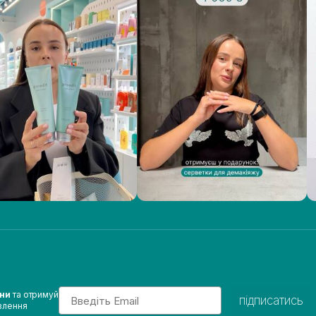
Email
ини
та отримуй
підписатись
влення