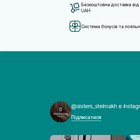
Безкоштовна доставка від
UAH
Система бонусів та лояльн
@sisters_stelmakh в Instag
Підписатися