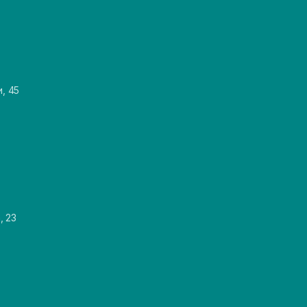
и, 45
, 23