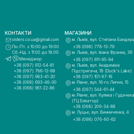
КОНТАКТИ
МАГАЗИНИ
sisters.co.ua@gmail.com
м. Львів, вул. Степана Бандер
Пн.-Пт. з 10:00 до 19:00
+38 (098) 778-13-79
Сб.-Нд. з 11:00 до 18:00
м. Львів, вул. Івана Франка, 36
Менеджер
+38 (097) 611-95-94
+38 (097) 612-54-81
м. Львів, вул. Академіка
+38 (097) 788-12-88
Підстригача, 1В (Duck's Lake)
+38 (097) 983-41-20
+38 (097) 101-97-16
+38 (068) 693-46-00
м. Рівне, вул. 16-го Липня, 15
+38 (068) 951-22-86
+38 (097) 544-61-44
м. Рівне, вул. Кулика і Гудачека
(ТЦ Екватор)
+38 (068) 209-34-88
м. Луцьк, вул. Винниченка, 4
+38 (098) 076-60-62