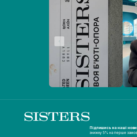
Підпишись на наші нов
знижку 5% на перше замо