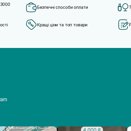
 3000
Безпечні способи оплати
ості
Кращі ціни та топ товари
ram