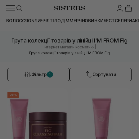
ВОЛОССЯ
ОБЛИЧЧЯ
ТІЛО
ДІМ
МЕРЧ
НОВИНКИ
БЕСТСЕЛЕРИ
АК
Група колекції товарів у лінійці I'M FROM Fig
|
Інтернет магазин косметики
Група колекції товарів у лінійці I'M FROM Fig
Фільтр
Сортувати
1
-30%