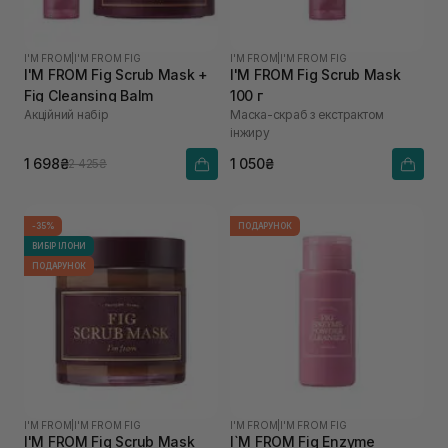
I'M FROM
|
I'M FROM FIG
I'M FROM
|
I'M FROM FIG
I'M FROM Fig Scrub Mask +
I'M FROM Fig Scrub Mask
Fig Cleansing Balm
100 г
Акційний набір
Маска-скраб з екстрактом
інжиру
1 698₴
1 050₴
2 425₴
-35%
ПОДАРУНОК
ВИБІР ІЛОНИ
ПОДАРУНОК
I'M FROM
|
I'M FROM FIG
I'M FROM
|
I'M FROM FIG
I'M FROM Fig Scrub Mask
I`M FROM Fig Enzyme