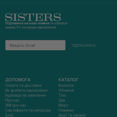
Підпишись на наші новини
та отримуй
знижку 5% на перше замовлення
Email
підписатись
ДОПОМОГА
КАТАЛОГ
Оплата та доставка
Волосся
Як зробити замовлення
Обличчя
Відповіді на запитання
Тіло
Про нас
Дім
ЗМІ про нас
Мерч
Сертифікати та нагороди
Новинки
Блог
Акції та знижки