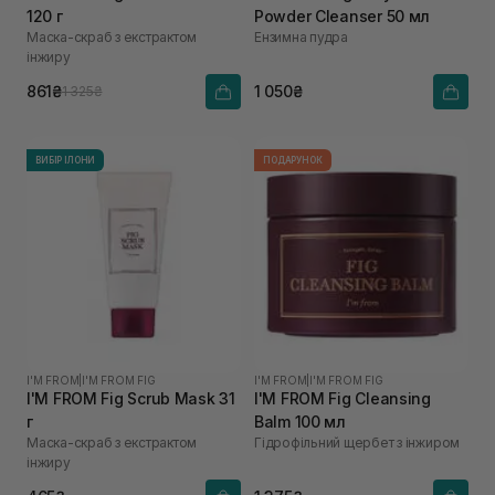
120 г
Powder Cleanser 50 мл
Маска-скраб з екстрактом
Ензимна пудра
інжиру
861₴
1 050₴
1 325₴
ВИБІР ІЛОНИ
ПОДАРУНОК
I'M FROM
|
I'M FROM FIG
I'M FROM
|
I'M FROM FIG
I'M FROM Fig Scrub Mask 31
I'M FROM Fig Cleansing
г
Balm 100 мл
Маска-скраб з екстрактом
Гідрофільний щербет з інжиром
інжиру