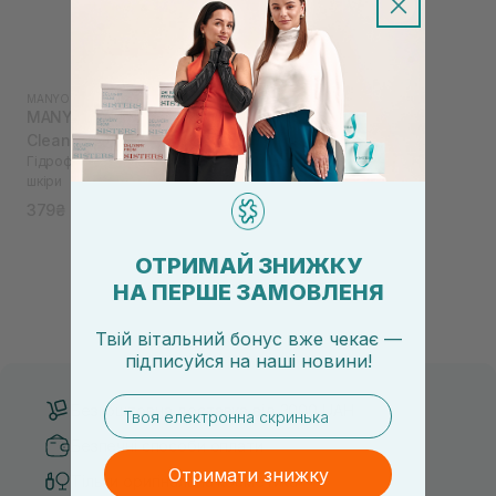
MANYO FACTORY
|
PURE
MANYO FACTORY Pure
Cleansing Oil 25 мл
Гідрофільне масло для всіх типів
шкіри
379₴
ОТРИМАЙ ЗНИЖКУ
НА ПЕРШЕ ЗАМОВЛЕНЯ
Твій вітальний бонус вже чекає —
підписуйся
на
наші новини!
email
Безкоштовна доставка від 3000 UAH
Безпечні способи оплати
Отримати знижку
Тільки оригінальна косметика