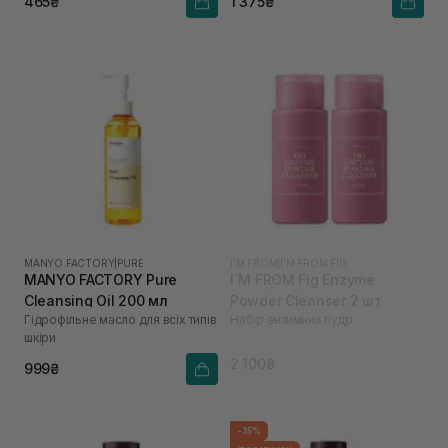
465₴
1 375₴
MANYO FACTORY
|
PURE
I'M FROM
|
I'M FROM FIG
MANYO FACTORY Pure
I`M FROM Fig Enzyme
Cleansing Oil 200 мл
Powder Cleanser 2 шт
Гідрофільне масло для всіх типів
Набір ензимних пудр
шкіри
2 100₴
999₴
-35%