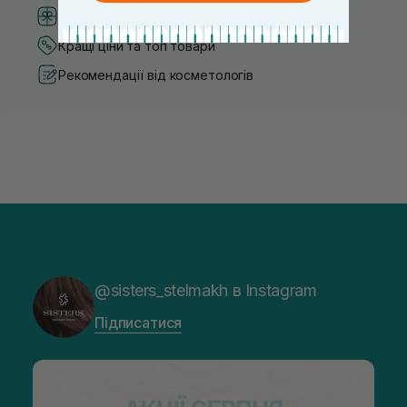
Система бонусів та лояльності
Кращі ціни та топ товари
Рекомендації від косметологів
@sisters_stelmakh в Instagram
Підписатися