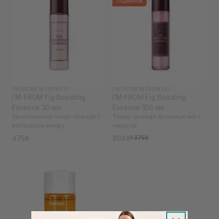
ПОДАРУНОК
I'M FROM
|
I'M FROM FIG
I'M FROM
|
I'M FROM FIG
I'M FROM Fig Boosting
I'M FROM Fig Boosting
Essence 30 мл
Essence 150 мл
Зволожуючий тонер-есенція з
Тонер-есенція зволожуючий з
екстрактом інжиру
інжиром
475₴
894₴
1 375₴