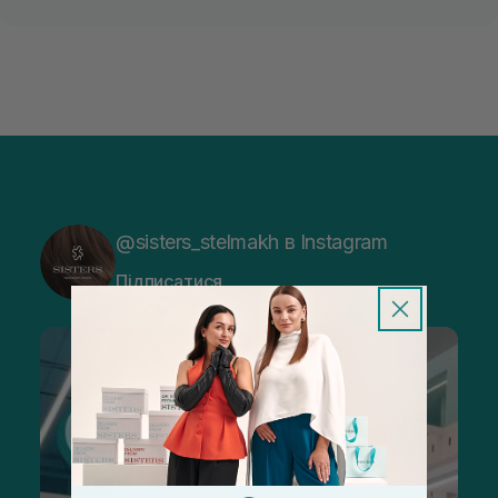
@sisters_stelmakh в Instagram
Підписатися