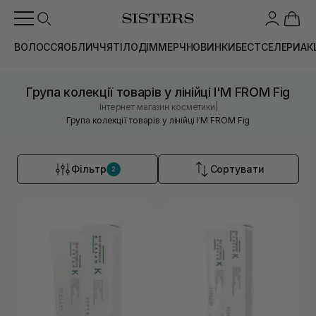
ВОЛОССЯ
ОБЛИЧЧЯ
ТІЛО
ДІМ
МЕРЧ
НОВИНКИ
БЕСТСЕЛЕРИ
АК
Група колекції товарів у лінійці I'M FROM Fig
|
Інтернет магазин косметики
Група колекції товарів у лінійці I'M FROM Fig
Фільтр
Сортувати
2