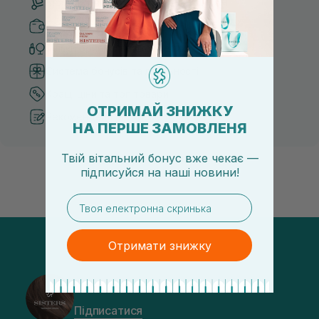
Безкоштовна доставка від 3000 UAH
Безпечні способи оплати
Тільки оригінальна косметика
Система бонусів та лояльності
Кращі ціни та топ товари
ОТРИМАЙ ЗНИЖКУ
Рекомендації від косметологів
НА ПЕРШЕ ЗАМОВЛЕНЯ
Твій вітальний бонус вже чекає —
підписуйся
на
наші новини!
email
Отримати знижку
@sisters_stelmakh в Instagram
Підписатися