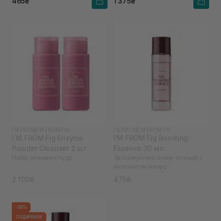
465₴
1 375₴
I'M FROM
|
I'M FROM FIG
I'M FROM
|
I'M FROM FIG
I`M FROM Fig Enzyme
I'M FROM Fig Boosting
Powder Cleanser 2 шт
Essence 30 мл
Набір ензимних пудр
Зволожуючий тонер-есенція з
екстрактом інжиру
2 100₴
475₴
-35%
ПОДАРУНОК