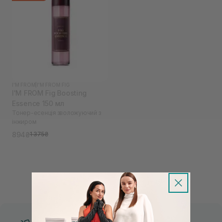
I'M FROM
|
I'M FROM FIG
I'M FROM Fig Boosting
Essence 150 мл
Тонер-есенція зволожуючий з
інжиром
894₴
1 375₴