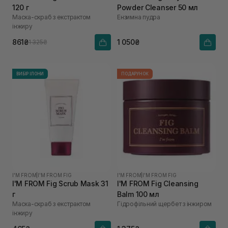
120 г
Powder Cleanser 50 мл
Маска-скраб з екстрактом
Ензимна пудра
інжиру
861₴
1 050₴
1 325₴
ВИБІР ІЛОНИ
ПОДАРУНОК
I'M FROM
|
I'M FROM FIG
I'M FROM
|
I'M FROM FIG
I'M FROM Fig Scrub Mask 31
I'M FROM Fig Cleansing
г
Balm 100 мл
Маска-скраб з екстрактом
Гідрофільний щербет з інжиром
інжиру