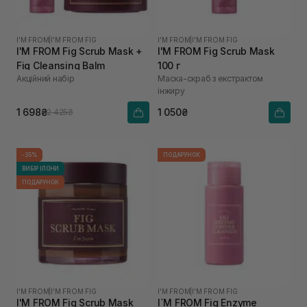
I'M FROM
|
I'M FROM FIG
I'M FROM
|
I'M FROM FIG
I'M FROM Fig Scrub Mask +
I'M FROM Fig Scrub Mask
Fig Cleansing Balm
100 г
Акційний набір
Маска-скраб з екстрактом
інжиру
1 698₴
1 050₴
2 425₴
-35%
ПОДАРУНОК
ВИБІР ІЛОНИ
ПОДАРУНОК
I'M FROM
|
I'M FROM FIG
I'M FROM
|
I'M FROM FIG
I'M FROM Fig Scrub Mask
I`M FROM Fig Enzyme