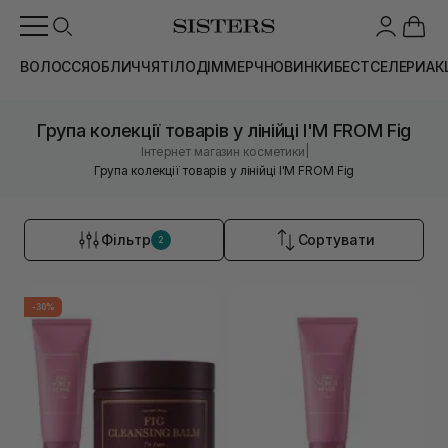
ВОЛОССЯ
ОБЛИЧЧЯ
ТІЛО
ДІМ
МЕРЧ
НОВИНКИ
БЕСТСЕЛЕРИ
АК
Група колекції товарів у лінійці I'M FROM Fig
|
Інтернет магазин косметики
Група колекції товарів у лінійці I'M FROM Fig
Фільтр
Сортувати
2
-30%