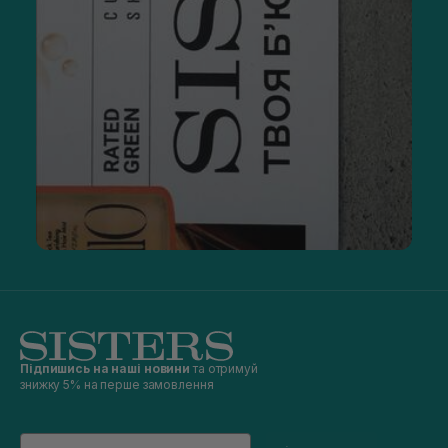
Підпишись на наші новини
та отримуй
знижку 5% на перше замовлення
Email