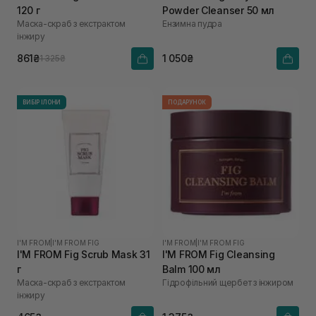
120 г
Powder Cleanser 50 мл
Маска-скраб з екстрактом
Ензимна пудра
інжиру
861₴
1 050₴
1 325₴
ВИБІР ІЛОНИ
ПОДАРУНОК
I'M FROM
|
I'M FROM FIG
I'M FROM
|
I'M FROM FIG
I'M FROM Fig Scrub Mask 31
I'M FROM Fig Cleansing
г
Balm 100 мл
Маска-скраб з екстрактом
Гідрофільний щербет з інжиром
інжиру