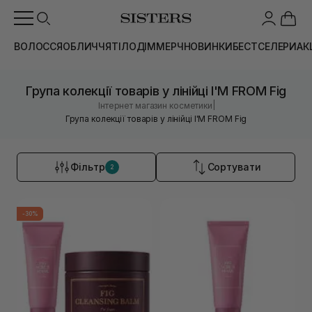
ВОЛОССЯ
ОБЛИЧЧЯ
ТІЛО
ДІМ
МЕРЧ
НОВИНКИ
БЕСТСЕЛЕРИ
АК
Група колекції товарів у лінійці I'M FROM Fig
|
Інтернет магазин косметики
Група колекції товарів у лінійці I'M FROM Fig
Фільтр
Сортувати
2
-30%