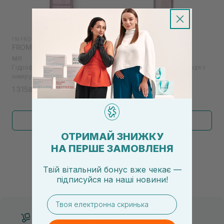
I'M FROM
|
I'M FROM FIG
I'M FROM
|
I'M FROM FIG
FROM Fig Cleansing Oil 200
I'M FROM Fig Boosting
мл
Essence 30 мл
Гідрофільна олія з екстрактом
Зволожуючий тонер-есенція з
інжиру I`M
екстрактом інжиру
1 315₴
475₴
Показати більше
ОТРИМАЙ ЗНИЖКУ
НА ПЕРШЕ ЗАМОВЛЕНЯ
←
1
2
→
Твій вітальний бонус вже чекає —
підписуйся
на
наші новини!
email
Безкоштовна доставка від 3000 UAH