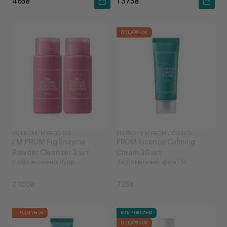
465₴
1 375₴
ПОДАРУНОК
I'M FROM
|
I'M FROM FIG
I'M FROM
|
I’M FROM LICORICE
I`M FROM Fig Enzyme
FROM Licorice Calming
Powder Cleanser 2 шт
Cream 30 мл
Набір ензимних пудр
Заспокійливий крем I`M
2 100₴
725₴
ПОДАРУНОК
ВИБІР ОКСАНИ
ПОДАРУНОК