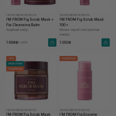
I'M FROM
|
I'M FROM FIG
I'M FROM
|
I'M FROM FIG
I'M FROM Fig Scrub Mask +
I'M FROM Fig Scrub Mask
Fig Cleansing Balm
100 г
Акційний набір
Маска-скраб з екстрактом
інжиру
1 698₴
1 050₴
2 425₴
-35%
ПОДАРУНОК
ВИБІР ІЛОНИ
ПОДАРУНОК
I'M FROM
|
I'M FROM FIG
I'M FROM
|
I'M FROM FIG
I'M FROM Fig Scrub Mask
I`M FROM Fig Enzyme