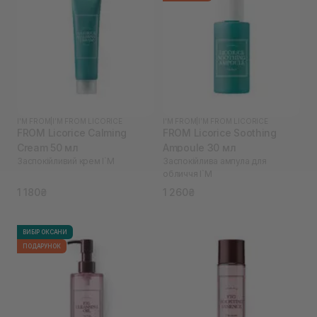
I'M FROM
|
I’M FROM LICORICE
I'M FROM
|
I’M FROM LICORICE
FROM Licorice Calming
FROM Licorice Soothing
Cream 50 мл
Ampoule 30 мл
Заспокійливий крем I`M
Заспокійлива ампула для
обличчя I`M
1 180₴
1 260₴
ВИБІР ОКСАНИ
ПОДАРУНОК