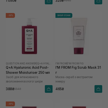
1 050₴
325₴
464₴
-30%
ВИБІР ІЛОНИ
QUESTION AND ANSWER
|
Q+A HYALURONIC ACID
I'M FROM
|
I'M FROM FIG
Q+A Hyaluronic Acid Post-
I'M FROM Fig Scrub Mask 31
Shower Moisturiser 250 мл
г
Засіб для інтенсивного
Маска-скраб з екстрактом
зволоження вологої шкіри
інжиру
388₴
465₴
554₴
-30%