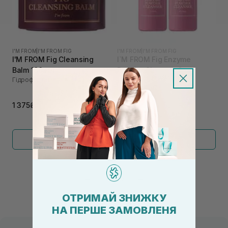
I'M FROM
|
I'M FROM FIG
I'M FROM
|
I'M FROM FIG
I'M FROM Fig Cleansing
I`M FROM Fig Enzyme
Balm 100 мл
Powder Cleanser 2 шт
Гідрофільний щербет з інжиром
Набір ензимних пудр
2 100₴
1 375₴
Показати більше
←
1
2
→
ОТРИМАЙ ЗНИЖКУ
НА ПЕРШЕ ЗАМОВЛЕНЯ