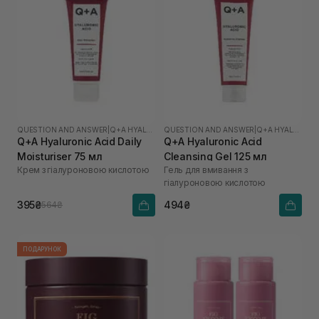
QUESTION AND ANSWER
|
Q+A HYALURONIC ACID
QUESTION AND ANSWER
|
Q+A HYALURONIC ACID
Q+A Hyaluronic Acid Daily
Q+A Hyaluronic Acid
Moisturiser 75 мл
Cleansing Gel 125 мл
Крем з гіалуроновою кислотою
Гель для вмивання з
гіалуроновою кислотою
395₴
494₴
564₴
ПОДАРУНОК