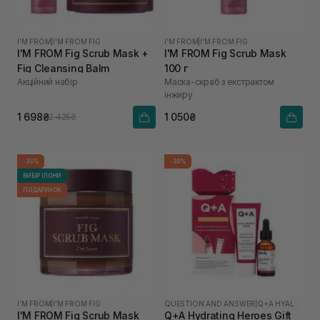
I'M FROM
|
I'M FROM FIG
I'M FROM
|
I'M FROM FIG
I'M FROM Fig Scrub Mask +
I'M FROM Fig Scrub Mask
Fig Cleansing Balm
100 г
Акційний набір
Маска-скраб з екстрактом
інжиру
1 698₴
1 050₴
2 425₴
-35%
-30%
ВИБІР ІЛОНИ
ПОДАРУНОК
I'M FROM
|
I'M FROM FIG
QUESTION AND ANSWER
|
Q+A HYALURONIC ACID
I'M FROM Fig Scrub Mask
Q+A Hydrating Heroes Gift