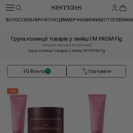
ВОЛОССЯ
ОБЛИЧЧЯ
ТІЛО
ДІМ
МЕРЧ
НОВИНКИ
БЕСТСЕЛЕРИ
АК
Група колекції товарів у лінійці I'M FROM Fig
|
Інтернет магазин косметики
Група колекції товарів у лінійці I'M FROM Fig
Фільтр
Сортувати
1
-30%