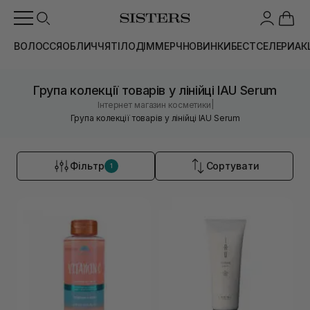
ВОЛОССЯ
ОБЛИЧЧЯ
ТІЛО
ДІМ
МЕРЧ
НОВИНКИ
БЕСТСЕЛЕРИ
АК
Група колекції товарів у лінійці IAU Serum
|
Інтернет магазин косметики
Група колекції товарів у лінійці IAU Serum
Фільтр
Сортувати
1