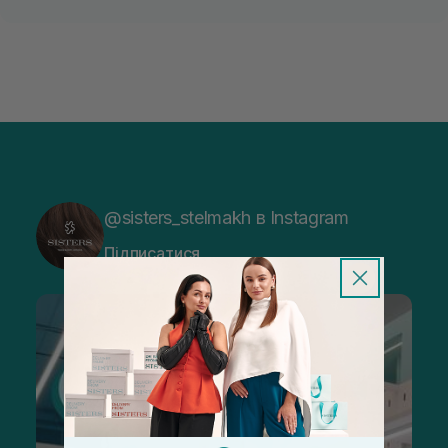
@sisters_stelmakh в Instagram
Підписатися