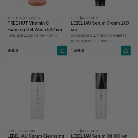
TREE HUT
|
VITAMIN C
LEBEL
|
IAU SERUM
TREE HUT Vitamin C
LEBEL IAU Serum Cream 200
Foaming Gel Wash 532 мл
мл
Гель для душу з вітаміном С
Аромакрем для зволоження та
розгладження волосся
800₴
1 590₴
LEBEL
|
IAU SERUM
LEBEL
|
IAU SERUM
LEBEL IAU Serum Cleansing
LEBEL IAU Serum Oil 100 мл