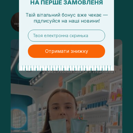
НА ПЕРШЕ ЗАМОВЛЕНЯ
Твій вітальний бонус вже чекає —
@sisters_stelmakh в Instagram
підписуйся
на
наші новини!
Підписатися
email
Отримати знижку