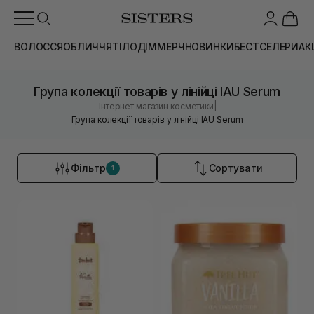
ВОЛОССЯ
ОБЛИЧЧЯ
ТІЛО
ДІМ
МЕРЧ
НОВИНКИ
БЕСТСЕЛЕРИ
АК
Група колекції товарів у лінійці IAU Serum
|
Інтернет магазин косметики
Група колекції товарів у лінійці IAU Serum
Фільтр
Сортувати
1