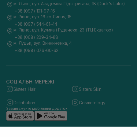
м. Львів, вул. Академіка Підстригача, 1В (Duck's Lake)
+38 (097) 101-97-16
м. Рівне, вул. 16-го Липня, 15
+38 (097) 544-61-44
м. Рівне, вул. Кулика і Гудачека, 23 (ТЦ Екватор)
+38 (068) 209-34-88
м. Луцьк, вул. Винниченка, 4
+38 (098) 076-60-62
СОЦІАЛЬНІ МЕРЕЖІ
Sisters Hair
Sisters Skin
Distribution
Cosmetology
Завантажуйте мобільний додаток