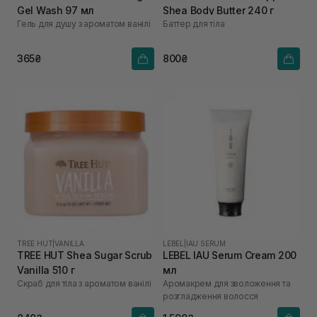
Gel Wash 97 мл
Shea Body Butter 240 г
Гель для душу з ароматом ванілі
Баттер для тіла
365₴
800₴
TREE HUT
|
VANILLA
LEBEL
|
IAU SERUM
TREE HUT Shea Sugar Scrub
LEBEL IAU Serum Cream 200
Vanilla 510 г
мл
Скраб для тіла з ароматом ванілі
Аромакрем для зволоження та
розгладження волосся