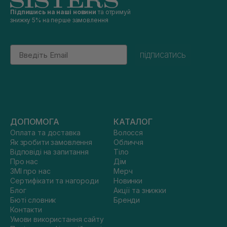
Підпишись на наші новини
та отримуй
знижку 5% на перше замовлення
Email
підписатись
ДОПОМОГА
КАТАЛОГ
Оплата та доставка
Волосся
Як зробити замовлення
Обличчя
Відповіді на запитання
Тіло
Про нас
Дім
ЗМІ про нас
Мерч
Сертифікати та нагороди
Новинки
Блог
Акції та знижки
Бюті словник
Бренди
Контакти
Умови використання сайту