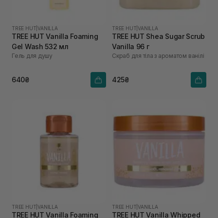
TREE HUT
|
VANILLA
TREE HUT
|
VANILLA
TREE HUT Vanilla Foaming
TREE HUT Shea Sugar Scrub
Gel Wash 532 мл
Vanilla 96 г
Гель для душу
Скраб для тіла з ароматом ванілі
640₴
425₴
TREE HUT
|
VANILLA
TREE HUT
|
VANILLA
TREE HUT Vanilla Foaming
TREE HUT Vanilla Whipped