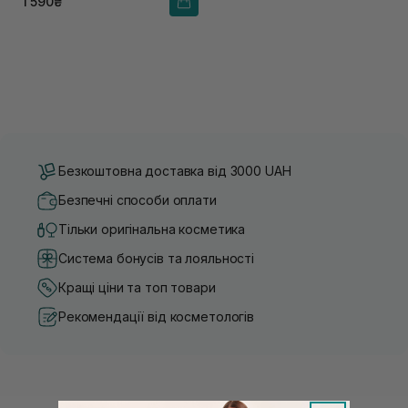
1 590₴
Безкоштовна доставка від 3000 UAH
Безпечні способи оплати
Тільки оригінальна косметика
Система бонусів та лояльності
Кращі ціни та топ товари
Рекомендації від косметологів