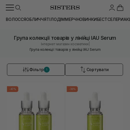
ВОЛОССЯ
ОБЛИЧЧЯ
ТІЛО
ДІМ
МЕРЧ
НОВИНКИ
БЕСТСЕЛЕРИ
АК
Група колекції товарів у лінійці IAU Serum
|
Інтернет магазин косметики
Група колекції товарів у лінійці IAU Serum
Фільтр
Сортувати
1
-47%
-30%