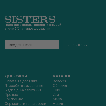
Підпишись на наші новини
та отримуй
знижку 5% на перше замовлення
Email
підписатись
ДОПОМОГА
КАТАЛОГ
Оплата та доставка
Волосся
Як зробити замовлення
Обличчя
Відповіді на запитання
Тіло
Про нас
Дім
ЗМІ про нас
Мерч
Сертифікати та нагороди
Новинки