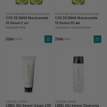
COS DE BAHA
|
COS DE BAHA NIACINAMIDE
COS DE BAHA
|
COS DE BAHA NIACINAMIDE
COS DE BAHA Niacinamide
COS DE BAHA Niacinamide
10 Serum 2 шт
10 Serum 30 мл
Акційний набір
Сироватка з ніацинамідом
558₴
258₴
1 050₴
368₴
LEBEL
|
IAU SERUM
LEBEL
|
IAU SERUM
LEBEL IAU Serum Cream 200
LEBEL IAU Serum Cleansing