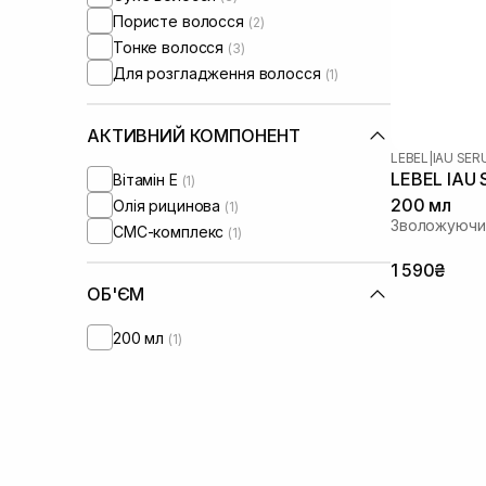
Пористе волосся
(2)
Тонке волосся
(3)
Для розгладження волосся
(1)
АКТИВНИЙ КОМПОНЕНТ
LEBEL
|
IAU SE
LEBEL IAU 
Вітамін Е
(1)
200 мл
Олія рицинова
(1)
Зволожуючи
СМС-комплекс
(1)
1 590₴
ОБ'ЄМ
200 мл
(1)