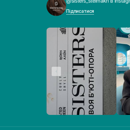
@sisters_stelmakh в Instag
Підписатися