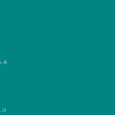
и, 45
, 23