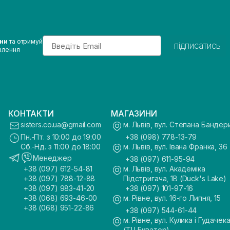
Email
ини
та отримуй
підписатись
влення
КОНТАКТИ
МАГАЗИНИ
sisters.co.ua@gmail.com
м. Львів, вул. Степана Бандер
Пн.-Пт. з 10:00 до 19:00
+38 (098) 778-13-79
Сб.-Нд. з 11:00 до 18:00
м. Львів, вул. Івана Франка, 36
Менеджер
+38 (097) 611-95-94
+38 (097) 612-54-81
м. Львів, вул. Академіка
+38 (097) 788-12-88
Підстригача, 1В (Duck's Lake)
+38 (097) 983-41-20
+38 (097) 101-97-16
+38 (068) 693-46-00
м. Рівне, вул. 16-го Липня, 15
+38 (068) 951-22-86
+38 (097) 544-61-44
м. Рівне, вул. Кулика і Гудачека
(ТЦ Екватор)