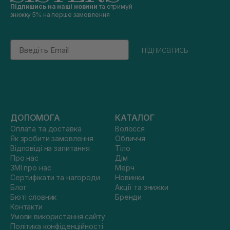
Підпишись на наші новини
та отримуй
знижку 5% на перше замовлення
Email
підписатись
ДОПОМОГА
КАТАЛОГ
Оплата та доставка
Волосся
Як зробити замовлення
Обличчя
Відповіді на запитання
Тіло
Про нас
Дім
ЗМІ про нас
Мерч
Сертифікати та нагороди
Новинки
Блог
Акції та знижки
Бюті словник
Бренди
Контакти
Умови використання сайту
Політика конфіденційності