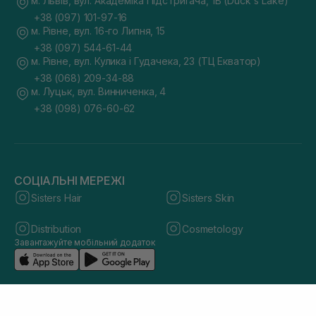
м. Львів, вул. Академіка Підстригача, 1В (Duck's Lake)
+38 (097) 101-97-16
м. Рівне, вул. 16-го Липня, 15
+38 (097) 544-61-44
м. Рівне, вул. Кулика і Гудачека, 23 (ТЦ Екватор)
+38 (068) 209-34-88
м. Луцьк, вул. Винниченка, 4
+38 (098) 076-60-62
СОЦІАЛЬНІ МЕРЕЖІ
Sisters Hair
Sisters Skin
Distribution
Cosmetology
Завантажуйте мобільний додаток