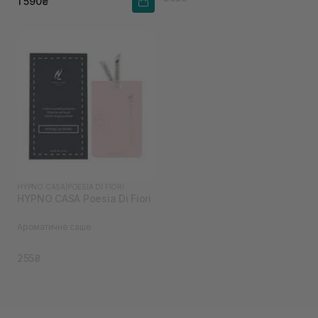
1 590₴
HYPNO CASA
|
POESIA DI FIORI
HYPNO CASA Poesia Di Fiori
Ароматичне саше
255₴