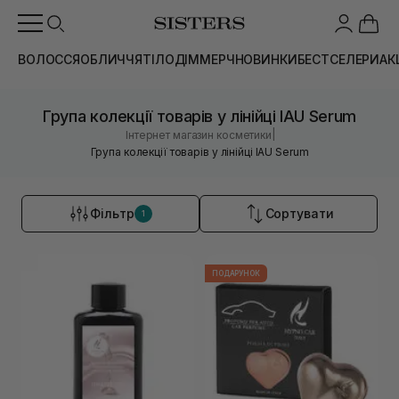
ВОЛОССЯ
ОБЛИЧЧЯ
ТІЛО
ДІМ
МЕРЧ
НОВИНКИ
БЕСТСЕЛЕРИ
АК
Група колекції товарів у лінійці IAU Serum
|
Інтернет магазин косметики
Група колекції товарів у лінійці IAU Serum
Фільтр
Сортувати
1
ПОДАРУНОК