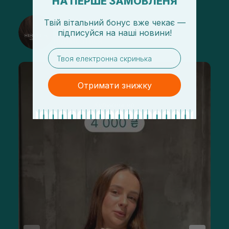
НА ПЕРШЕ ЗАМОВЛЕНЯ
Твій вітальний бонус вже чекає —
@sisters_stelmakh в Instagram
підписуйся
на
наші новини!
Підписатися
email
Отримати знижку