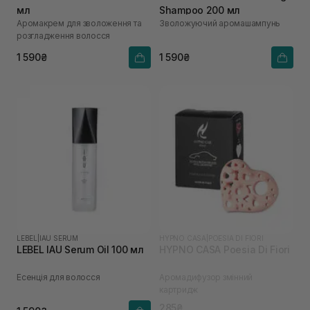
мл
Shampoo 200 мл
Аромакрем для зволоження та
Зволожуючий аромашампунь
розгладження волосся
1 590₴
1 590₴
LEBEL
|
IAU SERUM
HYPNO CASA
|
POESIA DI FIORI
LEBEL IAU Serum Oil 100 мл
HYPNO CASA Poesia Di Fiori
Есенція для волосся
Аромадифузор змінний
картридж
285₴