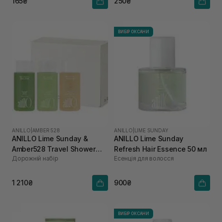
165₴
250₴
ВИБІР ОКСАНИ
ANILLO
|
AMBER 528
ANILLO
|
LIME SUNDAY
ANILLO Lime Sunday &
ANILLO Lime Sunday
Amber528 Travel Shower
Refresh Hair Essence 50 мл
Дорожній набір
Есенція для волосся
Set
1 210₴
900₴
ВИБІР ОКСАНИ