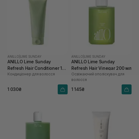
ANILLO
|
LIME SUNDAY
ANILLO
|
LIME SUNDAY
ANILLO Lime Sunday
ANILLO Lime Sunday
Refresh Hair Conditioner 150
Refresh Hair Vinegar 200 мл
Кондиціонер для волосся
Освіжаючий ополіскувач для
мл
волосся
1 030₴
1 145₴