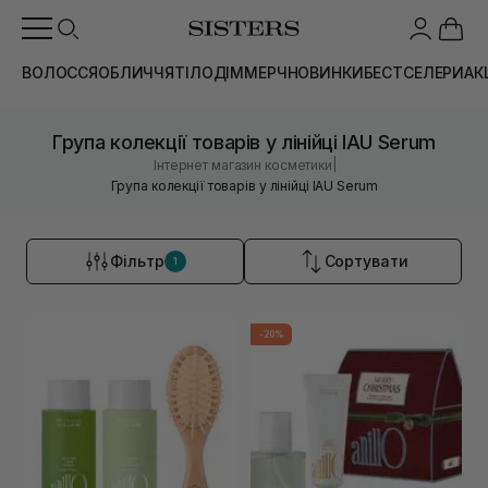
ВОЛОССЯ
ОБЛИЧЧЯ
ТІЛО
ДІМ
МЕРЧ
НОВИНКИ
БЕСТСЕЛЕРИ
АК
Група колекції товарів у лінійці IAU Serum
|
Інтернет магазин косметики
Група колекції товарів у лінійці IAU Serum
Фільтр
Сортувати
1
-20%