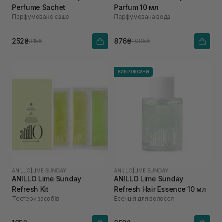
Perfume Sachet
Parfum 10 мл
Парфумоване саше
Парфумована вода
252₴
876₴
315₴
1 095₴
ВИБІР ОКСАНИ
ANILLO
|
LIME SUNDAY
ANILLO
|
LIME SUNDAY
ANILLO Lime Sunday
ANILLO Lime Sunday
Refresh Kit
Refresh Hair Essence 10 мл
Тестери засобів
Есенція для волосся