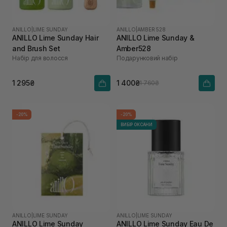
ANILLO
|
LIME SUNDAY
ANILLO
|
AMBER 528
ANILLO Lime Sunday Hair
ANILLO Lime Sunday &
and Brush Set
Amber528
Набір для волосся
Подарунковий набір
1 295₴
1 400₴
1 760₴
-20%
-20%
ВИБІР ОКСАНИ
ANILLO
|
LIME SUNDAY
ANILLO
|
LIME SUNDAY
ANILLO Lime Sunday
ANILLO Lime Sunday Eau De