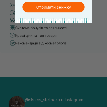
Безкоштовна доставка від 3000 UAH
Отримати знижку
Безпечні способи оплати
Тільки оригінальна косметика
Система бонусів та лояльності
Кращі ціни та топ товари
Рекомендації від косметологів
@sisters_stelmakh в Instagram