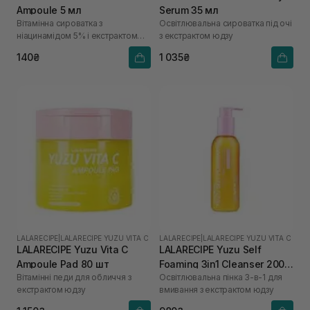
Ampoule 5 мл
Serum 35 мл
Вітамінна сироватка з
Освітлювальна сироватка під очі
ніацинамідом 5% і екстрактом
з екстрактом юдзу
юдзу
140₴
1 035₴
LALARECIPE
|
LALARECIPE YUZU VITA C
LALARECIPE
|
LALARECIPE YUZU VITA C
LALARECIPE Yuzu Vita C
LALARECIPE Yuzu Self
Ampoule Pad 80 шт
Foaming 3in1 Cleanser 200
Вітамінні педи для обличчя з
Освітлювальна пінка 3-в-1 для
мл
екстрактом юдзу
вмивання з екстрактом юдзу