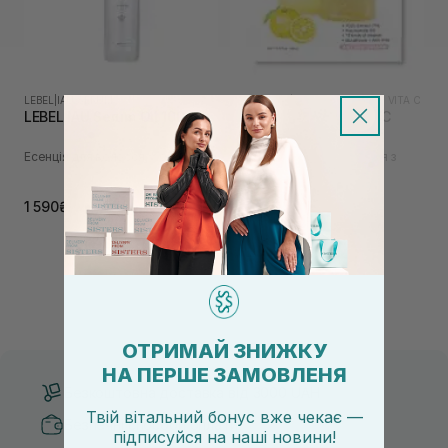
LEBEL
|
IAU SERUM
LALARECIPE
|
LALARECIPE YUZU VITA C
LEBEL IAU Serum Oil 100 мл
LALARECIPE Yuzu Vita C
Ampoule Pad 2 шт
Есенція для волосся
Вітамінні педи для обличчя з
екстрактом юдзу
80₴
1 590₴
ОТРИМАЙ ЗНИЖКУ
НА ПЕРШЕ ЗАМОВЛЕНЯ
Безкоштовна доставка від 3000 UAH
Твій вітальний бонус вже чекає —
Безпечні способи оплати
підписуйся
на
наші новини!