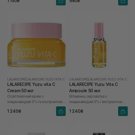
1 150₴
980₴
LALARECIPE
|
LALARECIPE YUZU VITA C
LALARECIPE
|
LALARECIPE YUZU VITA C
LALARECIPE Yuzu vita C
LALARECIPE Yuzu Vita C
Cream 50 мл
Ampoule 50 мл
Освітлюючий крем з
Вітамінна сироватка з
ніацинамідом 5% та екстрактом
ніацинамідом 5% і екстрактом
юдзу
юдзу
1 240₴
1 240₴