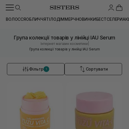
ВОЛОССЯ
ОБЛИЧЧЯ
ТІЛО
ДІМ
МЕРЧ
НОВИНКИ
БЕСТСЕЛЕРИ
АК
Група колекції товарів у лінійці IAU Serum
|
Інтернет магазин косметики
Група колекції товарів у лінійці IAU Serum
Фільтр
Сортувати
1