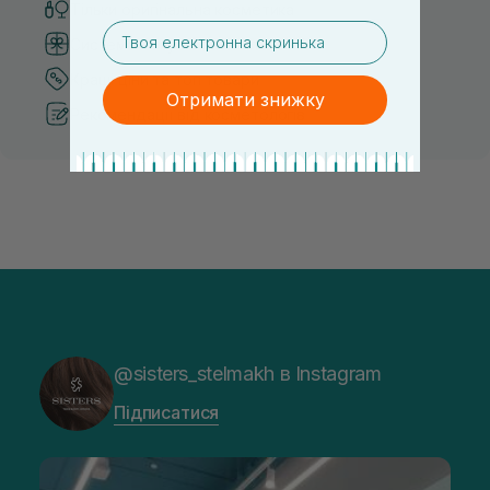
Тільки оригінальна косметика
email
Система бонусів та лояльності
Кращі ціни та топ товари
Отримати знижку
Рекомендації від косметологів
@sisters_stelmakh в Instagram
Підписатися