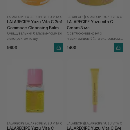
LALARECIPE
|
LALARECIPE YUZU VITA C
LALARECIPE
|
LALARECIPE YUZU VITA C
LALARECIPE Yuzu Vita C 3in1
LALARECIPE Yuzu vita C
Gommage Cleansing Balm
Cream 3 мл
Очищувальний бальзам-гоммаж
Освітлюючий крем з
50 мл
з екстрактом юдзу
ніацинамідом 5% та екстрактом
юдзу
980₴
140₴
LALARECIPE
|
LALARECIPE YUZU VITA C
LALARECIPE
|
LALARECIPE YUZU VITA C
LALARECIPE Yuzu Vita C
LALARECIPE Yuzu Vita C Eye