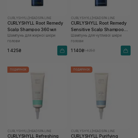
CURLYSHYLL
|
HEADSPA LINE
CURLYSHYLL
|
HEADSPA LINE
CURLYSHYLL Root Remedy
CURLYSHYLL Root Remedy
Scalp Shampoo 360 мл
Sensitive Scalp Shampoo
Шампунь для жирної шкіри
Шампунь для чутливої шкіри
360 мл
голови
голови
1 425₴
1 140₴
1 425₴
ПОДАРУНОК
ПОДАРУНОК
CURLYSHYLL
|
HEADSPA LINE
CURLYSHYLL
|
HEADSPA LINE
CURLYSHYLL Refreshing
CURLYSHYLL Purifying