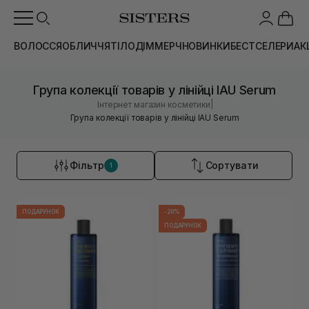
ВОЛОССЯ
ОБЛИЧЧЯ
ТІЛО
ДІМ
МЕРЧ
НОВИНКИ
БЕСТСЕЛЕРИ
АК
Група колекції товарів у лінійці IAU Serum
|
Інтернет магазин косметики
Група колекції товарів у лінійці IAU Serum
Фільтр
Сортувати
1
ПОДАРУНОК
-20%
ПОДАРУНОК