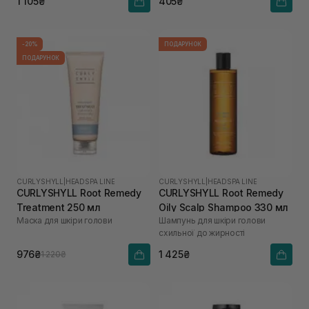
1 105₴
405₴
-20%
ПОДАРУНОК
ПОДАРУНОК
CURLYSHYLL
|
HEADSPA LINE
CURLYSHYLL
|
HEADSPA LINE
CURLYSHYLL Root Remedy
CURLYSHYLL Root Remedy
Treatment 250 мл
Oily Scalp Shampoo 330 мл
Маска для шкіри голови
Шампунь для шкіри голови
схильної до жирності
976₴
1 425₴
1 220₴