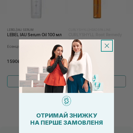
LEBEL
|
IAU SERUM
CURLYSHYLL
|
HEADSPA LINE
LEBEL IAU Serum Oil 100 мл
CURLYSHYLL Root Remedy
Tonic 7 мл
Есенція для волосся
Тонік для шкіри голови
345₴
1 590₴
Показати більше
←
1
2
→
ОТРИМАЙ ЗНИЖКУ
НА ПЕРШЕ ЗАМОВЛЕНЯ