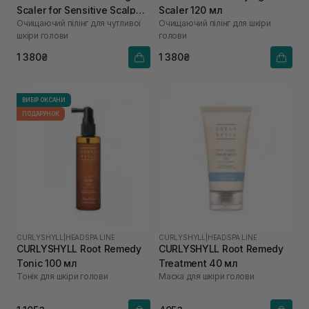
Scaler for Sensitive Scalp
Scaler 120 мл
Очищаючий пілінг для чутливої
Очищаючий пілінг для шкіри
120 мл
шкіри голови
голови
1 380₴
1 380₴
ВИБІР ОКСАНИ
ПОДАРУНОК
CURLYSHYLL
|
HEADSPA LINE
CURLYSHYLL
|
HEADSPA LINE
CURLYSHYLL Root Remedy
CURLYSHYLL Root Remedy
Tonic 100 мл
Treatment 40 мл
Тонік для шкіри голови
Маска для шкіри голови