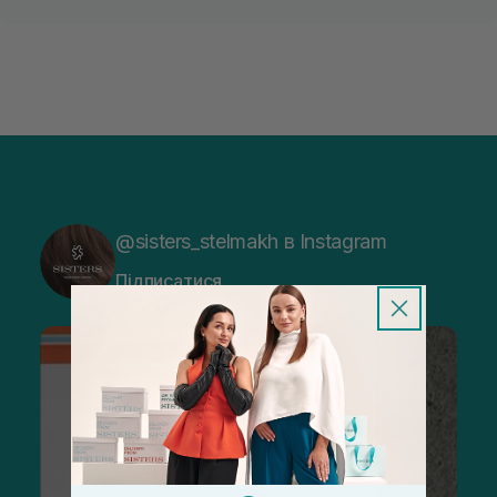
@sisters_stelmakh в Instagram
Підписатися