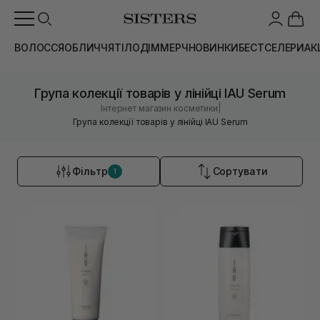
ВОЛОССЯ
ОБЛИЧЧЯ
ТІЛО
ДІМ
МЕРЧ
НОВИНКИ
БЕСТСЕЛЕРИ
АК
Група колекції товарів у лінійці IAU Serum
|
Інтернет магазин косметики
Група колекції товарів у лінійці IAU Serum
Фільтр
Сортувати
1