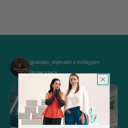
@sisters_stelmakh в Instagram
Підписатися