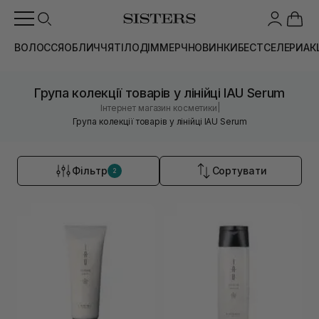
ВОЛОССЯ
ОБЛИЧЧЯ
ТІЛО
ДІМ
МЕРЧ
НОВИНКИ
БЕСТСЕЛЕРИ
АК
Група колекції товарів у лінійці IAU Serum
|
Інтернет магазин косметики
Група колекції товарів у лінійці IAU Serum
Фільтр
Сортувати
2