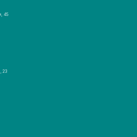
и, 45
, 23