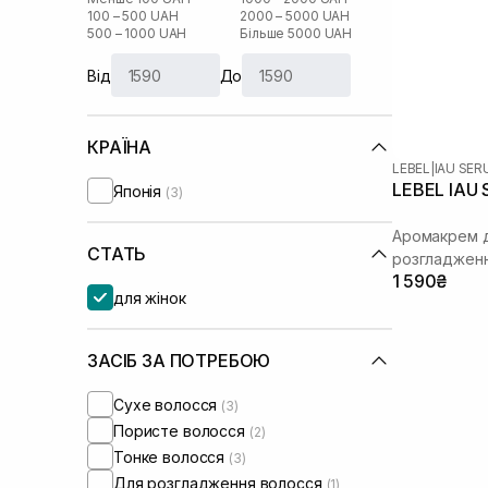
100 – 500 UAH
2000 – 5000 UAH
500 – 1000 UAH
Більше 5000 UAH
Від
До
КРАЇНА
LEBEL
|
IAU SE
LEBEL IAU 
Японія
(3)
Аромакрем д
СТАТЬ
розгладжен
1 590₴
для жінок
ЗАСІБ ЗА ПОТРЕБОЮ
Сухе волосся
(3)
Пористе волосся
(2)
Тонке волосся
(3)
Для розгладження волосся
(1)