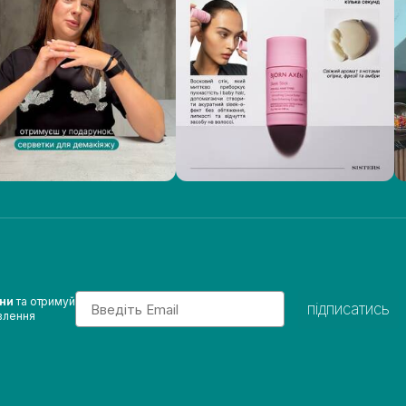
Email
ини
та отримуй
підписатись
влення