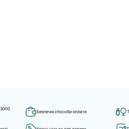
 3000
Безпечні способи оплати
ості
Кращі ціни та топ товари