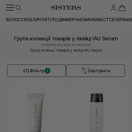
ВОЛОССЯ
ОБЛИЧЧЯ
ТІЛО
ДІМ
МЕРЧ
НОВИНКИ
БЕСТСЕЛЕРИ
АК
Група колекції товарів у лінійці IAU Serum
|
Інтернет магазин косметики
Група колекції товарів у лінійці IAU Serum
Фільтр
Сортувати
2