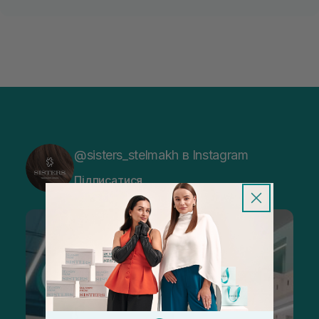
@sisters_stelmakh в Instagram
Підписатися