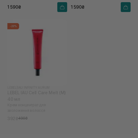
1 590₴
1 590₴
-20%
LEBEL
|
IAU INFINITY AURUM
LEBEL IAU Cell Care Melt (M)
40 мл
Крем концентрат для
зволоження волосся
392₴
490₴