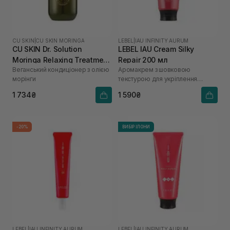
CU SKIN
|
CU SKIN MORINGA
LEBEL
|
IAU INFINITY AURUM
CU SKIN Dr. Solution
LEBEL IAU Cream Silky
Moringa Relaxing Treatment
Repair 200 мл
Веганський кондиціонер з олією
Аромакрем з шовковою
400 мл
морінги
текстурою для укріплення
волосся
1 734₴
1 590₴
-20%
ВИБІР ІЛОНИ
LEBEL
|
IAU INFINITY AURUM
LEBEL
|
IAU INFINITY AURUM