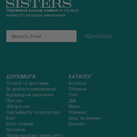
Підпишись на наші новини
та отримуй
знижку 5% на перше замовлення
Email
підписатись
ДОПОМОГА
КАТАЛОГ
Оплата та доставка
Волосся
Як зробити замовлення
Обличчя
Відповіді на запитання
Тіло
Про нас
Дім
ЗМІ про нас
Мерч
Сертифікати та нагороди
Новинки
Блог
Акції та знижки
Бюті словник
Бренди
Контакти
Умови використання сайту