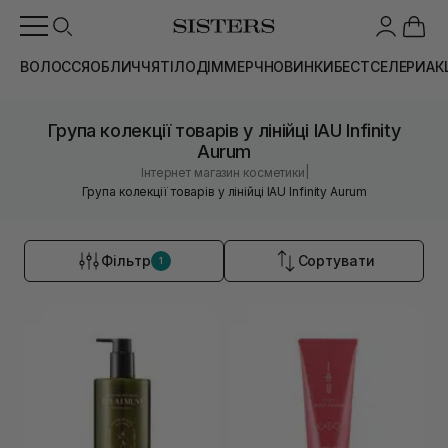
ВОЛОССЯ
ОБЛИЧЧЯ
ТІЛО
ДІМ
МЕРЧ
НОВИНКИ
БЕСТСЕЛЕРИ
АК
Група колекції товарів у лінійці IAU Infinity
Aurum
|
Інтернет магазин косметики
Група колекції товарів у лінійці IAU Infinity Aurum
Фільтр
Сортувати
1