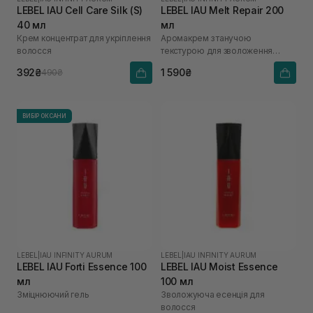
LEBEL IAU Cell Care Silk (S)
LEBEL IAU Melt Repair 200
40 мл
мл
Крем концентрат для укріплення
Аромакрем з танучою
волосся
текстурою для зволоження
структури волосся
392₴
1 590₴
490₴
ВИБІР ОКСАНИ
LEBEL
|
IAU INFINITY AURUM
LEBEL
|
IAU INFINITY AURUM
LEBEL IAU Forti Essence 100
LEBEL IAU Moist Essence
мл
100 мл
Зміцнюючий гель
Зволожуюча есенція для
волосся