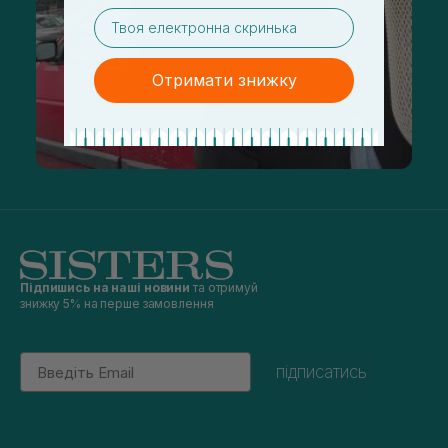
email
Отримати знижку
Підпишись на наші новини
та отримуй
знижку 5% на перше замовлення
Email
підписатись