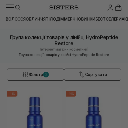
ВОЛОССЯ
ОБЛИЧЧЯ
ТІЛО
ДІМ
МЕРЧ
НОВИНКИ
БЕСТСЕЛЕРИ
АК
Група колекції товарів у лінійці HydroPeptide
Restore
|
Інтернет магазин косметики
Група колекції товарів у лінійці HydroPeptide Restore
Фільтр
Сортувати
2
-15%
-15%