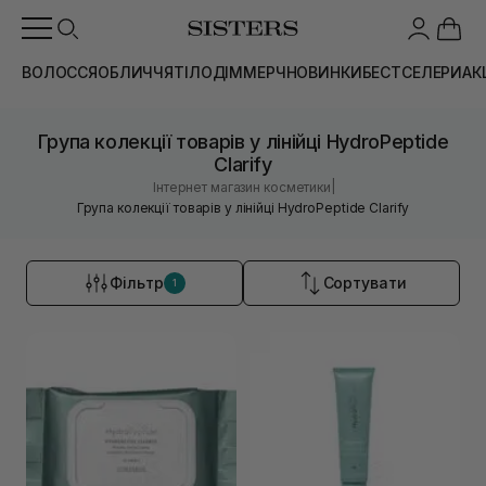
ВОЛОССЯ
ОБЛИЧЧЯ
ТІЛО
ДІМ
МЕРЧ
НОВИНКИ
БЕСТСЕЛЕРИ
АК
Група колекції товарів у лінійці HydroPeptide
Clarify
|
Інтернет магазин косметики
Група колекції товарів у лінійці HydroPeptide Clarify
Фільтр
Сортувати
1