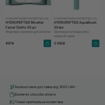
HYDROPEPTIDE
|
HYDROPEPTIDE CLARIFY
HYDROPEPTIDE
|
HYDROPEPTIDE CLARIFY
HYDROPEPTIDE Micellar
HYDROPEPTIDE AquaBoost
Facial Cloths 30 шт
30 мл
Міцелярні серветки для обличчя
Зволожуюча безмасляна
емульсія-крем
897₴
3 095₴
Безкоштовна доставка від 3000 UAH
Безпечні способи оплати
Тільки оригінальна косметика