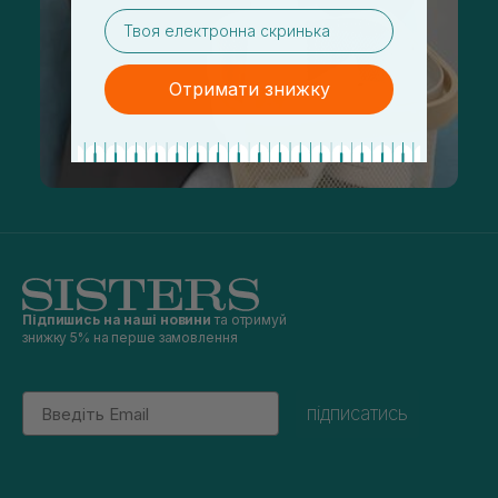
email
Отримати знижку
Підпишись на наші новини
та отримуй
знижку 5% на перше замовлення
Email
підписатись