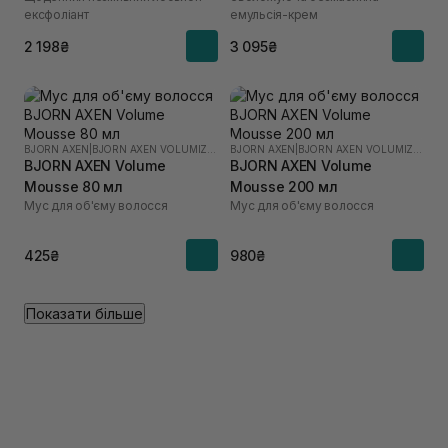
ексфоліант
емульсія-крем
2 198₴
3 095₴
BJORN AXEN
|
BJORN AXEN VOLUMIZING
BJORN AXEN
|
BJORN AXEN VOLUMIZING
BJORN AXEN Volume
BJORN AXEN Volume
Mousse 80 мл
Mousse 200 мл
Мус для об'єму волосся
Мус для об'єму волосся
425₴
980₴
Показати більше