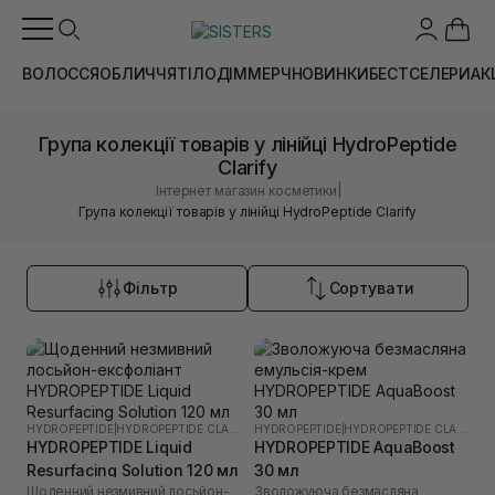
ВОЛОССЯ
ОБЛИЧЧЯ
ТІЛО
ДІМ
МЕРЧ
НОВИНКИ
БЕСТСЕЛЕРИ
АК
Група колекції товарів у лінійці HydroPeptide
Clarify
|
Інтернет магазин косметики
Група колекції товарів у лінійці HydroPeptide Clarify
Фільтр
Сортувати
HYDROPEPTIDE
|
HYDROPEPTIDE CLARIFY
HYDROPEPTIDE
|
HYDROPEPTIDE CLARIFY
HYDROPEPTIDE Liquid
HYDROPEPTIDE AquaBoost
Resurfacing Solution 120 мл
30 мл
Щоденний незмивний лосьйон-
Зволожуюча безмасляна