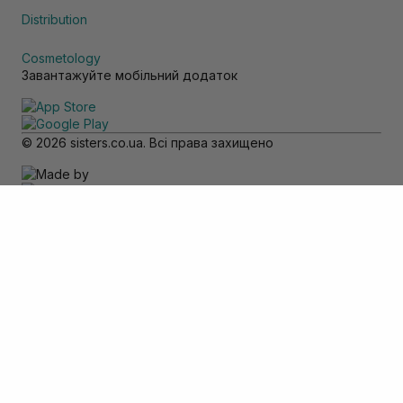
Distribution
Cosmetology
Завантажуйте мобільний додаток
© 2026 sisters.co.ua. Всі права захищено
Зверніть увагу
Товар доступний тільки для самовивозу
Додати в кошик
Скасувати
Вхід