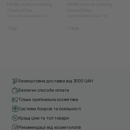
FROM Licorice Calming
FROM Licorice Calming
Cream 30 мл
Cream 50 мл
Заспокійливий крем I`M
Заспокійливий крем I`M
725₴
1 180₴
Безкоштовна доставка від 3000 UAH
Безпечні способи оплати
Тільки оригінальна косметика
Система бонусів та лояльності
Кращі ціни та топ товари
Рекомендації від косметологів