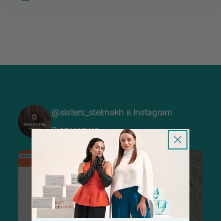
@sisters_stelmakh в Instagram
Підписатися