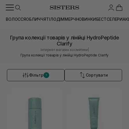
ВОЛОССЯ
ОБЛИЧЧЯ
ТІЛО
ДІМ
МЕРЧ
НОВИНКИ
БЕСТСЕЛЕРИ
АК
Група колекції товарів у лінійці HydroPeptide
Clarify
|
Інтернет магазин косметики
Група колекції товарів у лінійці HydroPeptide Clarify
Фільтр
Сортувати
1