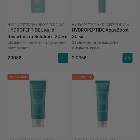
HYDROPEPTIDE
|
HYDROPEPTIDE CLARIFY
HYDROPEPTIDE
|
HYDROPEPTIDE CLARIFY
HYDROPEPTIDE Liquid
HYDROPEPTIDE AquaBoost
Resurfacing Solution 120 мл
30 мл
Щоденний незмивний лосьйон-
Зволожуюча безмасляна
ексфоліант
емульсія-крем
2 198₴
3 095₴
ПОДАРУНОК
ПОДАРУНОК
I'M FROM
|
I’M FROM LICORICE
I'M FROM
|
I’M FROM LICORICE