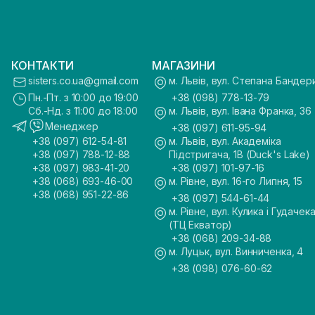
КОНТАКТИ
МАГАЗИНИ
sisters.co.ua@gmail.com
м. Львів, вул. Степана Бандер
Пн.-Пт. з 10:00 до 19:00
+38 (098) 778-13-79
Сб.-Нд. з 11:00 до 18:00
м. Львів, вул. Івана Франка, 36
Менеджер
+38 (097) 611-95-94
+38 (097) 612-54-81
м. Львів, вул. Академіка
+38 (097) 788-12-88
Підстригача, 1В (Duck's Lake)
+38 (097) 983-41-20
+38 (097) 101-97-16
+38 (068) 693-46-00
м. Рівне, вул. 16-го Липня, 15
+38 (068) 951-22-86
+38 (097) 544-61-44
м. Рівне, вул. Кулика і Гудачека
(ТЦ Екватор)
+38 (068) 209-34-88
м. Луцьк, вул. Винниченка, 4
+38 (098) 076-60-62