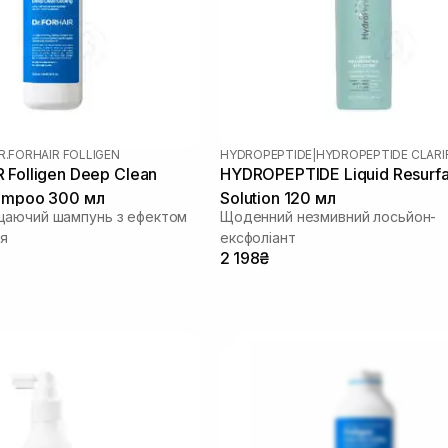
R.FORHAIR FOLLIGEN
HYDROPEPTIDE
|
HYDROPEPTIDE CLARI
 Folligen Deep Clean
HYDROPEPTIDE Liquid Resurfa
ampoo 300 мл
Solution 120 мл
щаючий шампунь з ефектом
Щоденний незмивний лосьйон-
я
ексфоліант
2 198₴