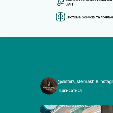
UAH
Система бонусів та лояльн
@sisters_stelmakh в Instag
Підписатися