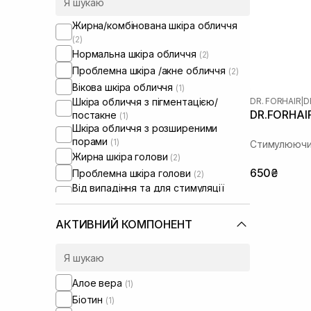
Жирна/комбінована шкіра обличчя
(2)
Нормальна шкіра обличчя
(2)
Проблемна шкіра /акне обличчя
(2)
Вікова шкіра обличчя
(1)
DR. FORHAIR
|
D
Шкіра обличчя з пігментацією/
DR.FORHAIR 
постакне
(1)
Шкіра обличчя з розширеними
порами
(1)
Стимулюючий
Жирна шкіра голови
(2)
650₴
Проблемна шкіра голови
(2)
Від випадіння та для стимуляції
росту волосся
(1)
Тонке волосся
(2)
АКТИВНИЙ КОМПОНЕНТ
Для глибокого очищення
(2)
Алое вера
(1)
Біотин
(1)