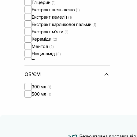
Гліцерин
(1)
Екстракт женьшеню
(1)
Екстракт камелії
(1)
Екстракт карликової пальми
(1)
Екстракт м’яти
(1)
Кераміди
(2)
Ментол
(2)
Ніацинамід
(3)
Пантенол
(1)
Пептиди
(1)
ОБ'ЄМ
Саліцилова кислота
(4)
300 мл
(1)
500 мл
(1)
Безкоштовна доставка від