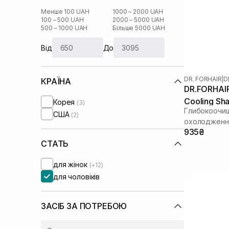
Менше 100 UAH
1000 – 2000 UAH
100 – 500 UAH
2000 – 5000 UAH
500 – 1000 UAH
Більше 5000 UAH
Від
До
DR. FORHAIR
|
D
КРАЇНА
DR.FORHAIR
Cooling Sh
Корея
(3)
Глибокоочи
США
(2)
охолодженн
935₴
СТАТЬ
для жінок
(+12)
для чоловіків
ЗАСІБ ЗА ПОТРЕБОЮ