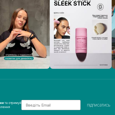
Email
ини
та отримуй
підписатись
влення