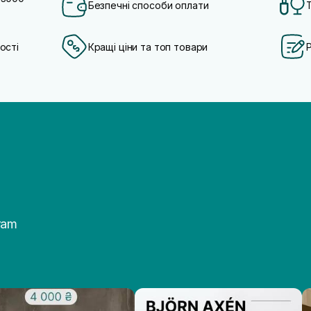
Безпечні способи оплати
ості
Кращі ціни та топ товари
ram