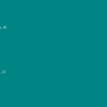
и, 45
, 23