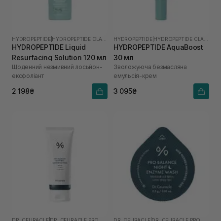
HYDROPEPTIDE
|
HYDROPEPTIDE CLARIFY
HYDROPEPTIDE
|
HYDROPEPTIDE CLARIFY
HYDROPEPTIDE Liquid
HYDROPEPTIDE AquaBoost
Resurfacing Solution 120 мл
30 мл
Щоденний незмивний лосьйон-
Зволожуюча безмасляна
ексфоліант
емульсія-крем
2 198₴
3 095₴
DR. CEURACLE
|
DR. CEURACLE PRO BALANCE
DR. CEURACLE
|
DR. CEURACLE PRO BALANCE