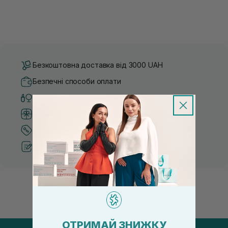
Безкоштовна доставка від 3000 UAH
Безпечні способи оплати
Тільки оригінальна косметика
Система бонусів та лояльності
Кращі ціни та топ товари
Рекомендації від косметологів
ОТРИМАЙ ЗНИЖКУ