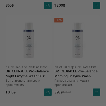
350₴
1 200₴
-32%
DR. CEURACLE
|
DR. CEURACLE PRO BALANCE
DR. CEURACLE
|
DR. CEURACLE PRO BALANCE
DR. CEURACLE Pro-Balance
DR. CEURACLE Pro-Balance
Night Enzyme Wash 50 г
Morning Enzyme Wash
Вечірня ензимна пудра з
Ранкова ензимна пудра з
(термін до 01.27р.) 50 г
пробіотиками
пробіотиками
1 310₴
893₴
1 310₴