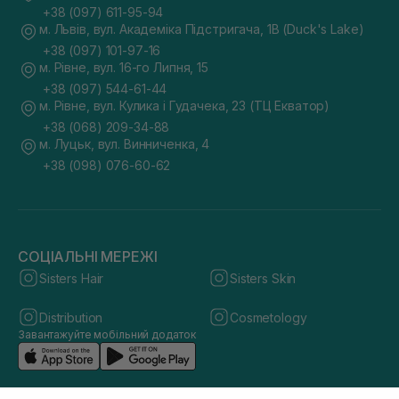
+38 (097) 611-95-94
м. Львів, вул. Академіка Підстригача, 1В (Duck's Lake)
+38 (097) 101-97-16
м. Рівне, вул. 16-го Липня, 15
+38 (097) 544-61-44
м. Рівне, вул. Кулика і Гудачека, 23 (ТЦ Екватор)
+38 (068) 209-34-88
м. Луцьк, вул. Винниченка, 4
+38 (098) 076-60-62
СОЦІАЛЬНІ МЕРЕЖІ
Sisters Hair
Sisters Skin
Distribution
Cosmetology
Завантажуйте мобільний додаток