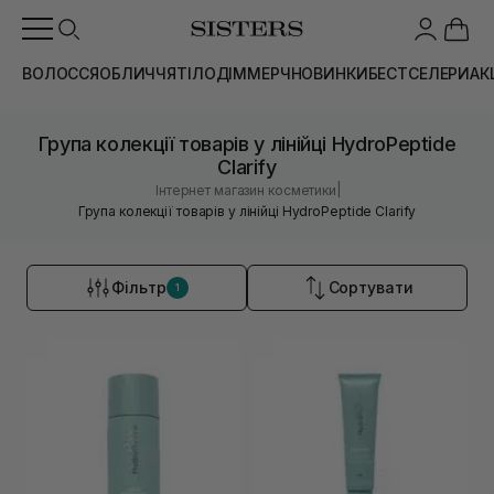
ВОЛОССЯ
ОБЛИЧЧЯ
ТІЛО
ДІМ
МЕРЧ
НОВИНКИ
БЕСТСЕЛЕРИ
АК
Група колекції товарів у лінійці HydroPeptide
Clarify
|
Інтернет магазин косметики
Група колекції товарів у лінійці HydroPeptide Clarify
Фільтр
Сортувати
1