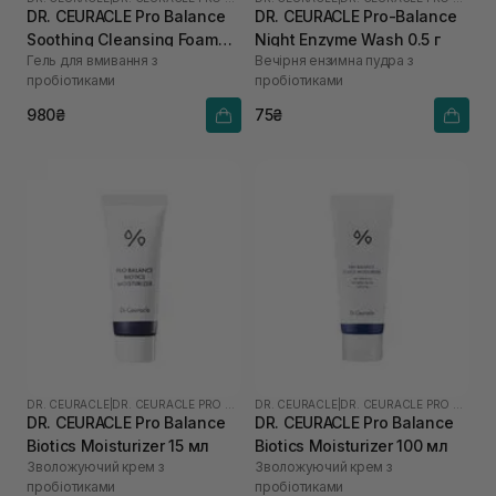
DR. CEURACLE Pro Balance
DR. CEURACLE Pro-Balance
Soothing Cleansing Foam
Night Enzyme Wash 0.5 г
Гель для вмивання з
Вечірня ензимна пудра з
150 мл
пробіотиками
пробіотиками
980₴
75₴
DR. CEURACLE
|
DR. CEURACLE PRO BALANCE
DR. CEURACLE
|
DR. CEURACLE PRO BALANCE
DR. CEURACLE Pro Balance
DR. CEURACLE Pro Balance
Biotics Moisturizer 15 мл
Biotics Moisturizer 100 мл
Зволожуючий крем з
Зволожуючий крем з
пробіотиками
пробіотиками