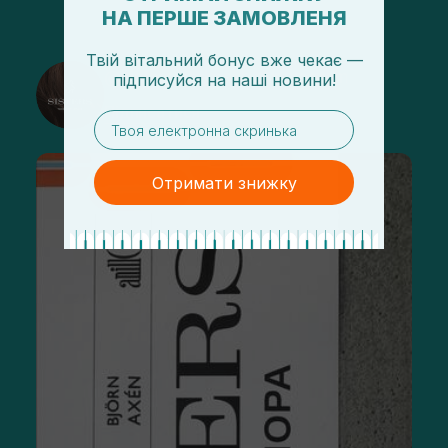
НА ПЕРШЕ ЗАМОВЛЕНЯ
Твій вітальний бонус вже чекає —
@sisters_stelmakh в Instagram
підписуйся
на
наші новини!
Підписатися
email
Отримати знижку