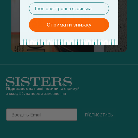
email
Отримати знижку
Підпишись на наші новини
та отримуй
знижку 5% на перше замовлення
Email
підписатись