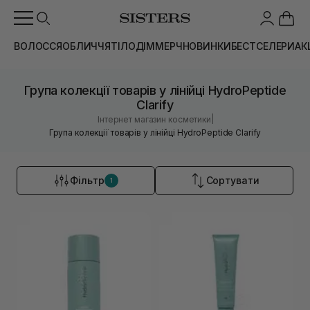
ВОЛОССЯ
ОБЛИЧЧЯ
ТІЛО
ДІМ
МЕРЧ
НОВИНКИ
БЕСТСЕЛЕРИ
АК
Група колекції товарів у лінійці HydroPeptide
Clarify
|
Інтернет магазин косметики
Група колекції товарів у лінійці HydroPeptide Clarify
Фільтр
Сортувати
1