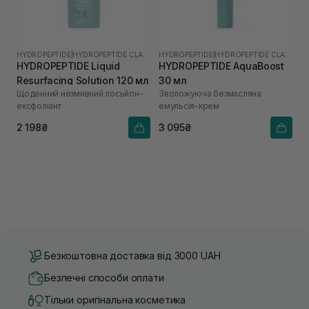
HYDROPEPTIDE
|
HYDROPEPTIDE CLARIFY
HYDROPEPTIDE
|
HYDROPEPTIDE CLARIFY
HYDROPEPTIDE Liquid
HYDROPEPTIDE AquaBoost
Resurfacing Solution 120 мл
30 мл
Щоденний незмивний лосьйон-
Зволожуюча безмасляна
ексфоліант
емульсія-крем
2 198₴
3 095₴
Безкоштовна доставка від 3000 UAH
Безпечні способи оплати
Тільки оригінальна косметика