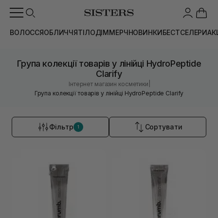
ВОЛОССЯ
ОБЛИЧЧЯ
ТІЛО
ДІМ
МЕРЧ
НОВИНКИ
БЕСТСЕЛЕРИ
АК
Група колекції товарів у лінійці HydroPeptide
Clarify
|
Інтернет магазин косметики
Група колекції товарів у лінійці HydroPeptide Clarify
Фільтр
Сортувати
1