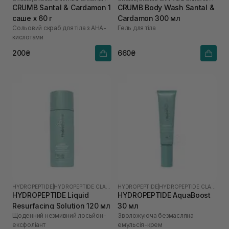
CRUMB Santal & Cardamon 1
CRUMB Body Wash Santal &
саше х 60 г
Cardamon 300 мл
Сольовий скраб для тіла з AHA-
Гель для тіла
кислотами
200₴
660₴
HYDROPEPTIDE
|
HYDROPEPTIDE CLARIFY
HYDROPEPTIDE
|
HYDROPEPTIDE CLARIFY
HYDROPEPTIDE Liquid
HYDROPEPTIDE AquaBoost
Resurfacing Solution 120 мл
30 мл
Щоденний незмивний лосьйон-
Зволожуюча безмасляна
ексфоліант
емульсія-крем