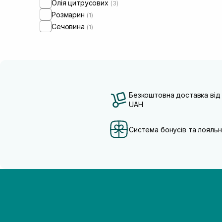
Олія цитрусових
(3)
Розмарин
(1)
Сечовина
(1)
Безкоштовна доставка від
UAH
Система бонусів та лояльн