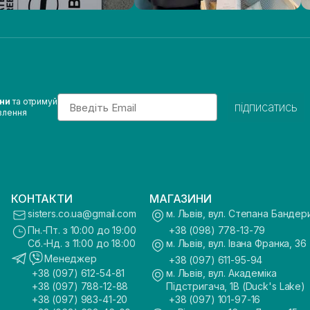
Email
ини
та отримуй
підписатись
влення
КОНТАКТИ
МАГАЗИНИ
sisters.co.ua@gmail.com
м. Львів, вул. Степана Бандер
Пн.-Пт. з 10:00 до 19:00
+38 (098) 778-13-79
Сб.-Нд. з 11:00 до 18:00
м. Львів, вул. Івана Франка, 36
Менеджер
+38 (097) 611-95-94
+38 (097) 612-54-81
м. Львів, вул. Академіка
+38 (097) 788-12-88
Підстригача, 1В (Duck's Lake)
+38 (097) 983-41-20
+38 (097) 101-97-16