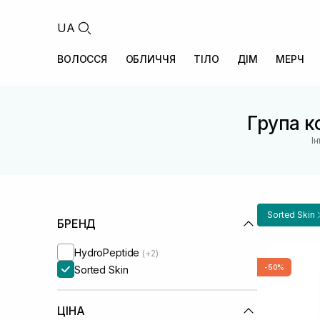
UA
ВОЛОССЯ
ОБЛИЧЧЯ
ТІЛО
ДІМ
МЕРЧ
Група ко
І
Sorted Skin
БРЕНД
HydroPeptide
(+2)
-50%
Sorted Skin
ЦІНА