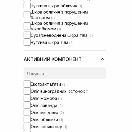
Чутлива шкіра обличчя
(1)
Шкіра обличчя з порушеним
барʼєром
(1)
Шкіра обличчя з порушеним
мікробіомом
(1)
Суха/зневоднена шкіра тіла
(2)
Чутлива шкіра тіла
(2)
АКТИВНИЙ КОМПОНЕНТ
Екстракт м’яти
(2)
Олія виноградних кісточок
(1)
Олія жожоба
(1)
Олія лаванди
(2)
Олія мигдалю
(2)
Олія обліпихи
(1)
Олія соняшнику
(1)