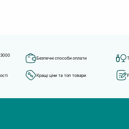
 3000
Безпечні способи оплати
ості
Кращі ціни та топ товари