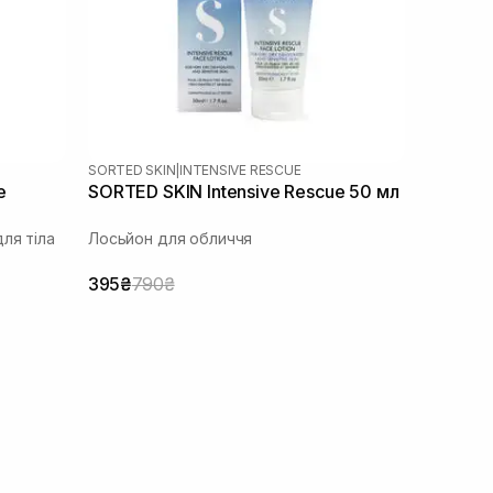
SORTED SKIN
|
INTENSIVE RESCUE
e
SORTED SKIN Intensive Rescue 50 мл
ля тіла
Лосьйон для обличчя
395₴
790₴