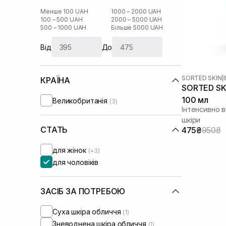
Менше 100 UAH
1000 – 2000 UAH
100 – 500 UAH
2000 – 5000 UAH
500 – 1000 UAH
Більше 5000 UAH
Від
До
SORTED SKIN
|
КРАЇНА
SORTED SKI
100 мл
Великобританія
(3)
Інтенсивно 
шкіри
СТАТЬ
475₴
950₴
для жінок
(+3)
для чоловіків
ЗАСІБ ЗА ПОТРЕБОЮ
Суха шкіра обличчя
(1)
Зневоднена шкіра обличчя
(1)