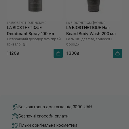
LA BIOSTHETIQUE
|
HOMME
LA BIOSTHETIQUE
|
HOMME
LA BIOSTHETIQUE
LA BIOSTHETIQUE Hair
Deodorant Spray 100 мл
Beard Body Wash 200 мл
Освіжаючий дезодорант-спрей
Гель 3в1 для тіла, волосся і
тривалої дії
бороди
1 120₴
1 300₴
Безкоштовна доставка від 3000 UAH
Безпечні способи оплати
Тільки оригінальна косметика