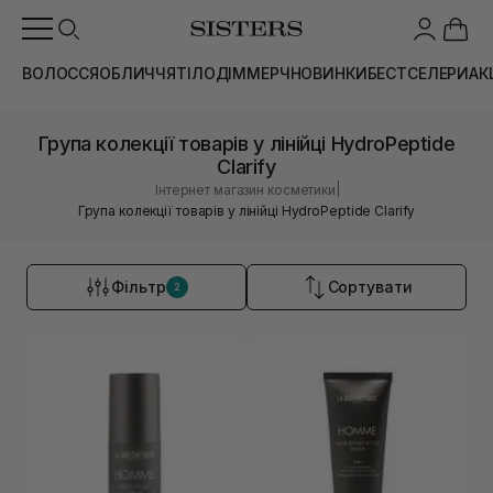
ВОЛОССЯ
ОБЛИЧЧЯ
ТІЛО
ДІМ
МЕРЧ
НОВИНКИ
БЕСТСЕЛЕРИ
АК
Група колекції товарів у лінійці HydroPeptide
Clarify
|
Інтернет магазин косметики
Група колекції товарів у лінійці HydroPeptide Clarify
Фільтр
Сортувати
2