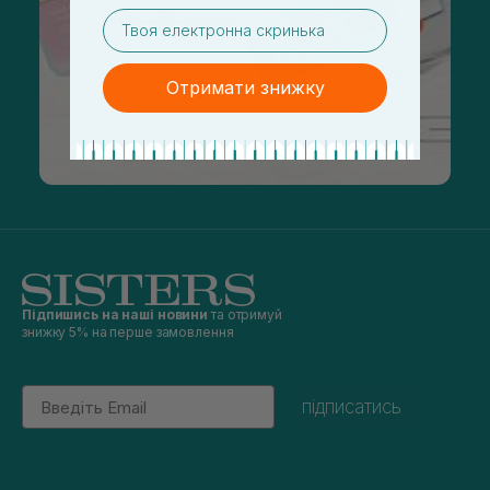
email
Отримати знижку
Підпишись на наші новини
та отримуй
знижку 5% на перше замовлення
Email
підписатись