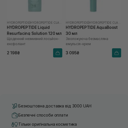
HYDROPEPTIDE
|
HYDROPEPTIDE CLARIFY
HYDROPEPTIDE
|
HYDROPEPTIDE CLARIFY
HYDROPEPTIDE Liquid
HYDROPEPTIDE AquaBoost
Resurfacing Solution 120 мл
30 мл
Щоденний незмивний лосьйон-
Зволожуюча безмасляна
ексфоліант
емульсія-крем
2 198₴
3 095₴
Безкоштовна доставка від 3000 UAH
Безпечні способи оплати
Тільки оригінальна косметика