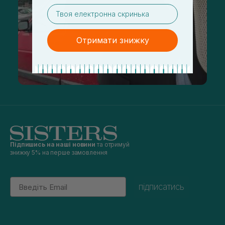
email
Отримати знижку
Підпишись на наші новини
та отримуй
знижку 5% на перше замовлення
Email
підписатись