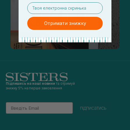
email
Отримати знижку
Підпишись на наші новини
та отримуй
знижку 5% на перше замовлення
Email
підписатись