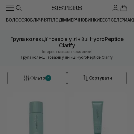
ВОЛОССЯ
ОБЛИЧЧЯ
ТІЛО
ДІМ
МЕРЧ
НОВИНКИ
БЕСТСЕЛЕРИ
АК
Група колекції товарів у лінійці HydroPeptide
Clarify
|
Інтернет магазин косметики
Група колекції товарів у лінійці HydroPeptide Clarify
Фільтр
Сортувати
2