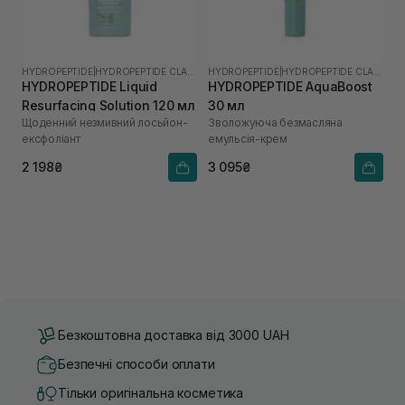
HYDROPEPTIDE
|
HYDROPEPTIDE CLARIFY
HYDROPEPTIDE
|
HYDROPEPTIDE CLARIFY
HYDROPEPTIDE Liquid
HYDROPEPTIDE AquaBoost
Resurfacing Solution 120 мл
30 мл
Щоденний незмивний лосьйон-
Зволожуюча безмасляна
ексфоліант
емульсія-крем
2 198₴
3 095₴
Безкоштовна доставка від 3000 UAH
Безпечні способи оплати
Тільки оригінальна косметика