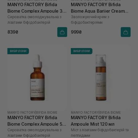
MANYO FACTORY Bifida
MANYO FACTORY Bifida
Biome Complex Ampoule 30
Biome Aqua Bariier Cream
Сироватка омолоджувальна з
Зволожуючий крем з
мл
80 мл
лізатами біфідобактерій
біфідобактеріями
839₴
999₴
ВИБІР ІЛОНИ
ВИБІР ІЛОНИ
MANYO FACTORY
|
BIFIDA BIOME
MANYO FACTORY
|
BIFIDA BIOME
MANYO FACTORY Bifida
MANYO FACTORY Bifida
Biome Complex Ampoule 50
Ampoule Mist 120 мл
Сироватка омолоджувальна з
Міст з лізатами біфідобактерій та
мл
лізатами біфідобактерій
пептидами