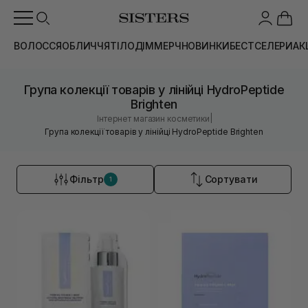
ВОЛОССЯ
ОБЛИЧЧЯ
ТІЛО
ДІМ
МЕРЧ
НОВИНКИ
БЕСТСЕЛЕРИ
АК
Група колекції товарів у лінійці HydroPeptide
Brighten
|
Інтернет магазин косметики
Група колекції товарів у лінійці HydroPeptide Brighten
Фільтр
Сортувати
1