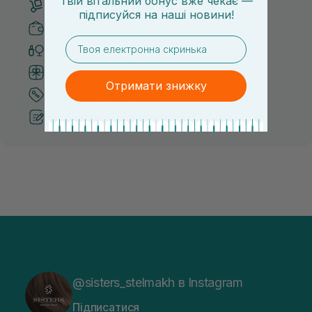
Твій вітальний бонус вже чекає —
Безкоштовна доставка від 3000 UAH
підписуйся
на
наші новини!
Безпечні способи оплати
email
Тільки оригінальна косметика
Система бонусів та лояльності
Отримати знижку
Кращі ціни та топ товари
Рекомендації від косметологів
@sisters_stelmakh в Instagram
Підписатися