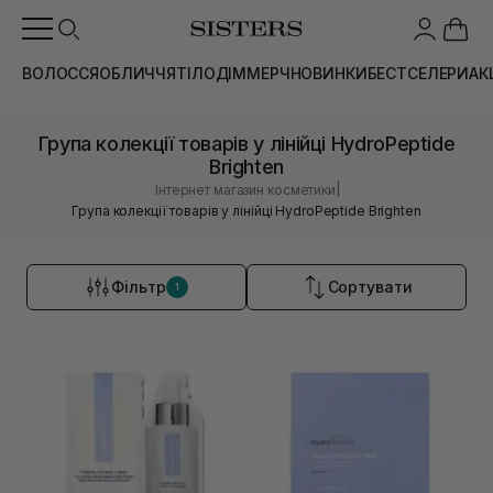
ВОЛОССЯ
ОБЛИЧЧЯ
ТІЛО
ДІМ
МЕРЧ
НОВИНКИ
БЕСТСЕЛЕРИ
АК
Група колекції товарів у лінійці HydroPeptide
Brighten
|
Інтернет магазин косметики
Група колекції товарів у лінійці HydroPeptide Brighten
Фільтр
Сортувати
1