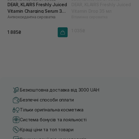
DEAR, KLAIRS Freshly Juiced
DEAR, KLAIRS Freshly Juiced
Vitamin Charging Serum 30
Vitamin Drop 35 мл
Антиоксидантна сироватка
Вітамінна сироватка
мл
1 035₴
1 885₴
Безкоштовна доставка від 3000 UAH
Безпечні способи оплати
Тільки оригінальна косметика
Система бонусів та лояльності
Кращі ціни та топ товари