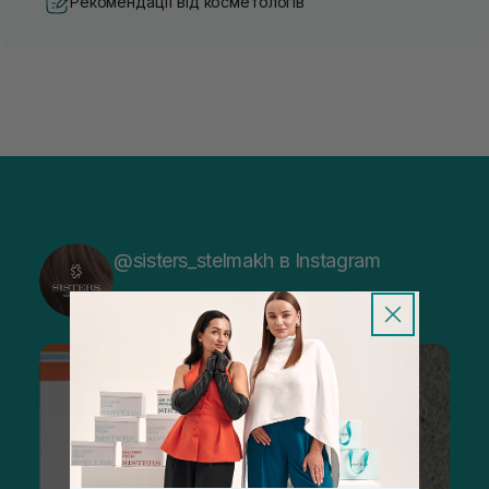
Рекомендації від косметологів
@sisters_stelmakh в Instagram
Підписатися