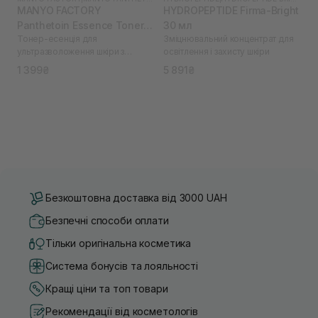
MANYO FACTORY
HYDROPEPTIDE Firma-Bright
Panthetoin Essence Toner
30 мл
Тонер-есенція для
Зміцнювальний концентрат для
200 мл
ультразволоження шкіри з
освітлення і захисту шкіри
пантетоїном
1 399₴
5 891₴
Безкоштовна доставка від 3000 UAH
Безпечні способи оплати
Тільки оригінальна косметика
Система бонусів та лояльності
Кращі ціни та топ товари
Рекомендації від косметологів