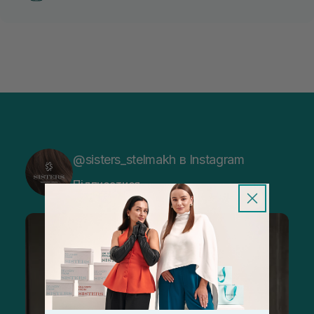
@sisters_stelmakh в Instagram
Підписатися