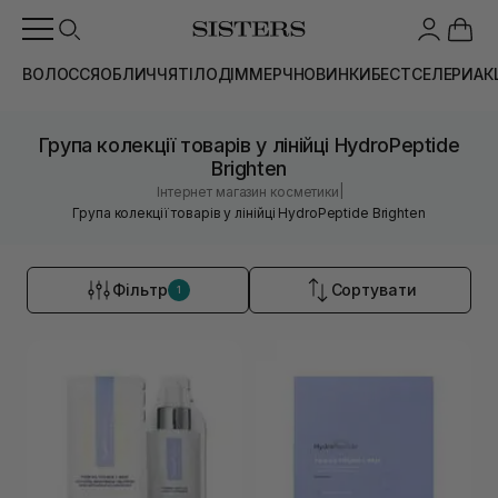
ВОЛОССЯ
ОБЛИЧЧЯ
ТІЛО
ДІМ
МЕРЧ
НОВИНКИ
БЕСТСЕЛЕРИ
АК
Група колекції товарів у лінійці HydroPeptide
Brighten
|
Інтернет магазин косметики
Група колекції товарів у лінійці HydroPeptide Brighten
Фільтр
Сортувати
1