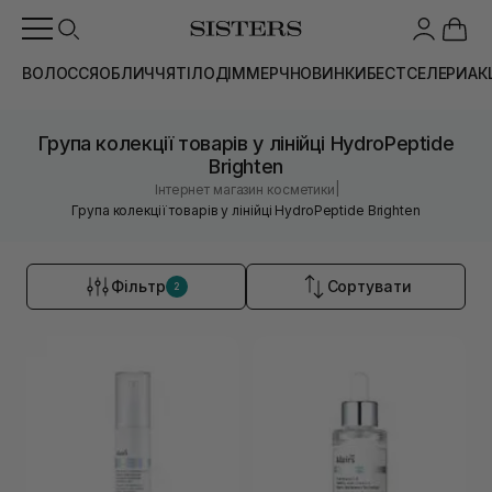
ВОЛОССЯ
ОБЛИЧЧЯ
ТІЛО
ДІМ
МЕРЧ
НОВИНКИ
БЕСТСЕЛЕРИ
АК
Група колекції товарів у лінійці HydroPeptide
Brighten
|
Інтернет магазин косметики
Група колекції товарів у лінійці HydroPeptide Brighten
Фільтр
Сортувати
2