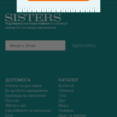
Підпишись на наші новини
та отримуй
знижку 5% на перше замовлення
Email
підписатись
ДОПОМОГА
КАТАЛОГ
Оплата та доставка
Волосся
Як зробити замовлення
Обличчя
Відповіді на запитання
Тіло
Про нас
Дім
ЗМІ про нас
Мерч
Сертифікати та нагороди
Новинки
Блог
Акції та знижки