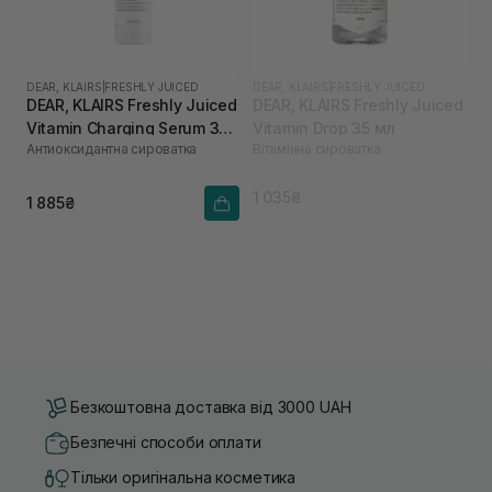
DEAR, KLAIRS
|
FRESHLY JUICED
DEAR, KLAIRS
|
FRESHLY JUICED
DEAR, KLAIRS Freshly Juiced
DEAR, KLAIRS Freshly Juiced
Vitamin Charging Serum 30
Vitamin Drop 35 мл
Антиоксидантна сироватка
Вітамінна сироватка
мл
1 035₴
1 885₴
Безкоштовна доставка від 3000 UAH
Безпечні способи оплати
Тільки оригінальна косметика