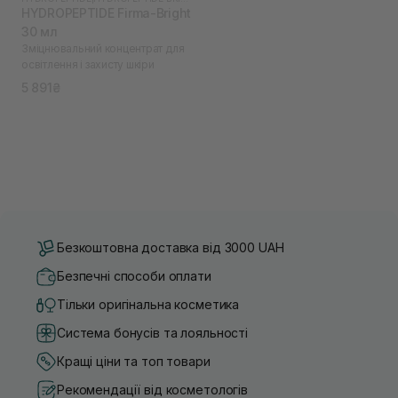
HYDROPEPTIDE Firma-Bright
30 мл
Зміцнювальний концентрат для
освітлення і захисту шкіри
5 891₴
Безкоштовна доставка від 3000 UAH
Безпечні способи оплати
Тільки оригінальна косметика
Система бонусів та лояльності
Кращі ціни та топ товари
Рекомендації від косметологів