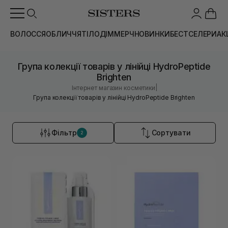
ВОЛОССЯ
ОБЛИЧЧЯ
ТІЛО
ДІМ
МЕРЧ
НОВИНКИ
БЕСТСЕЛЕРИ
АК
Група колекції товарів у лінійці HydroPeptide
Brighten
|
Інтернет магазин косметики
Група колекції товарів у лінійці HydroPeptide Brighten
Фільтр
Сортувати
2