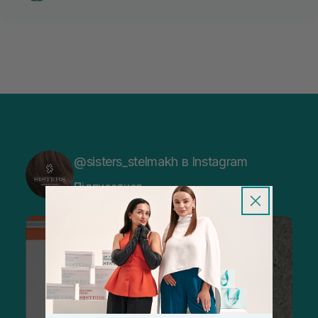
@sisters_stelmakh в Instagram
Підписатися