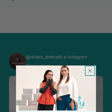
@sisters_stelmakh в Instagram
Підписатися