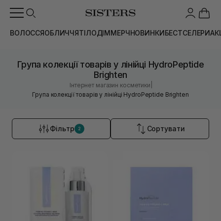
ВОЛОССЯ
ОБЛИЧЧЯ
ТІЛО
ДІМ
МЕРЧ
НОВИНКИ
БЕСТСЕЛЕРИ
АК
Група колекції товарів у лінійці HydroPeptide
Brighten
|
Інтернет магазин косметики
Група колекції товарів у лінійці HydroPeptide Brighten
Фільтр
Сортувати
2