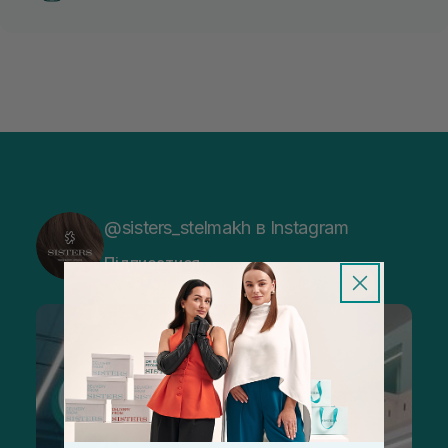
@sisters_stelmakh в Instagram
Підписатися