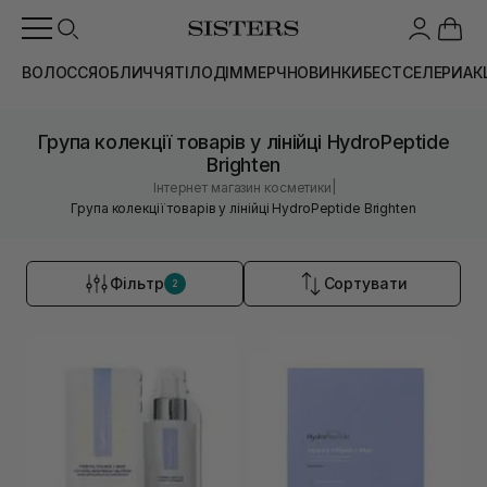
ВОЛОССЯ
ОБЛИЧЧЯ
ТІЛО
ДІМ
МЕРЧ
НОВИНКИ
БЕСТСЕЛЕРИ
АК
Група колекції товарів у лінійці HydroPeptide
Brighten
|
Інтернет магазин косметики
Група колекції товарів у лінійці HydroPeptide Brighten
Фільтр
Сортувати
2