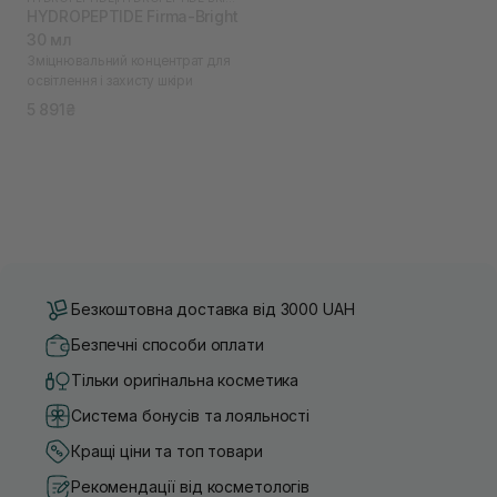
HYDROPEPTIDE Firma-Bright
30 мл
Зміцнювальний концентрат для
освітлення і захисту шкіри
5 891₴
Безкоштовна доставка від 3000 UAH
Безпечні способи оплати
Тільки оригінальна косметика
Система бонусів та лояльності
Кращі ціни та топ товари
Рекомендації від косметологів