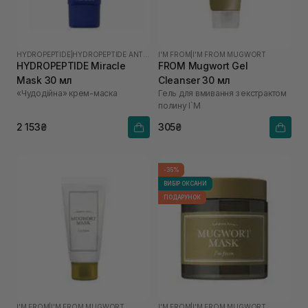
HYDROPEPTIDE
|
HYDROPEPTIDE ANTI-WRINKLE
I'M FROM
|
I'M FROM MUGWORT
HYDROPEPTIDE Miracle
FROM Mugwort Gel
Mask 30 мл
Cleanser 30 мл
«Чудодійна» крем-маска
Гель для вмивання з екстрактом
полину I`M
2 153₴
305₴
-35%
ВИБІР ОКСАНИ
ПОДАРУНОК
I'M FROM
|
I'M FROM MUGWORT
I'M FROM
|
I'M FROM MUGWORT