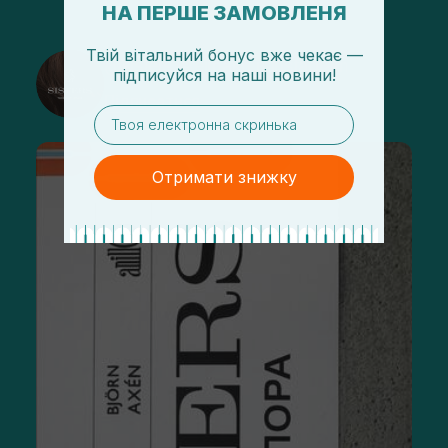
НА ПЕРШЕ ЗАМОВЛЕНЯ
Твій вітальний бонус вже чекає —
@sisters_stelmakh в Instagram
підписуйся
на
наші новини!
Підписатися
email
Отримати знижку