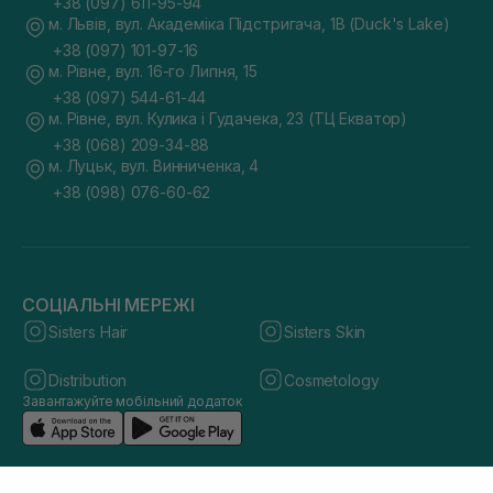
+38 (097) 611-95-94
м. Львів, вул. Академіка Підстригача, 1В (Duck's Lake)
+38 (097) 101-97-16
м. Рівне, вул. 16-го Липня, 15
+38 (097) 544-61-44
м. Рівне, вул. Кулика і Гудачека, 23 (ТЦ Екватор)
+38 (068) 209-34-88
м. Луцьк, вул. Винниченка, 4
+38 (098) 076-60-62
СОЦІАЛЬНІ МЕРЕЖІ
Sisters Hair
Sisters Skin
Distribution
Cosmetology
Завантажуйте мобільний додаток