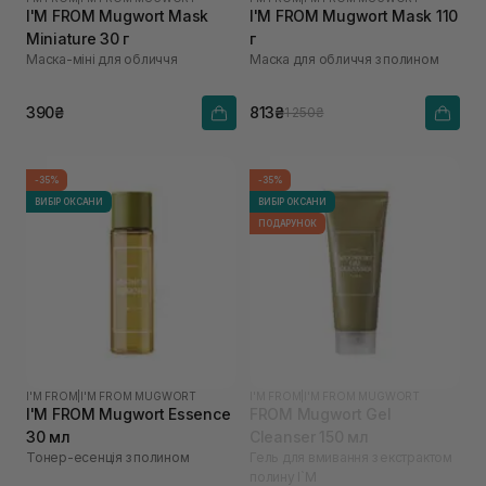
I'M FROM Mugwort Mask
I'M FROM Mugwort Mask 110
Miniature 30 г
г
Маска-міні для обличчя
Маска для обличчя з полином
390₴
813₴
1 250₴
-35%
-35%
ВИБІР ОКСАНИ
ВИБІР ОКСАНИ
ПОДАРУНОК
I'M FROM
|
I'M FROM MUGWORT
I'M FROM
|
I'M FROM MUGWORT
I'M FROM Mugwort Essence
FROM Mugwort Gel
30 мл
Cleanser 150 мл
Тонер-есенція з полином
Гель для вмивання з екстрактом
полину I`M