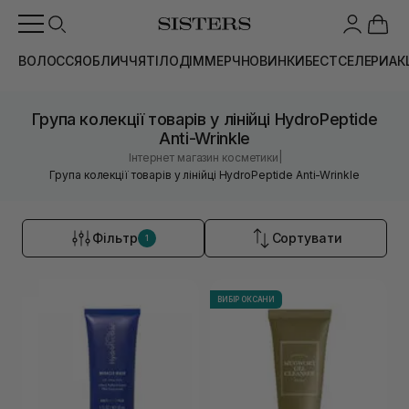
ВОЛОССЯ
ОБЛИЧЧЯ
ТІЛО
ДІМ
МЕРЧ
НОВИНКИ
БЕСТСЕЛЕРИ
АК
Група колекції товарів у лінійці HydroPeptide
Anti-Wrinkle
|
Інтернет магазин косметики
Група колекції товарів у лінійці HydroPeptide Anti-Wrinkle
Фільтр
Сортувати
1
ВИБІР ОКСАНИ