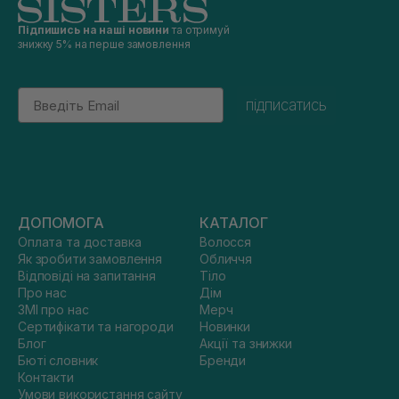
Підпишись на наші новини
та отримуй
знижку 5% на перше замовлення
Email
підписатись
ДОПОМОГА
КАТАЛОГ
Оплата та доставка
Волосся
Як зробити замовлення
Обличчя
Відповіді на запитання
Тіло
Про нас
Дім
ЗМІ про нас
Мерч
Сертифікати та нагороди
Новинки
Блог
Акції та знижки
Бюті словник
Бренди
Контакти
Умови використання сайту