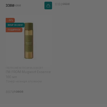
618₴
950₴
338₴
520₴
-35%
ВИБІР ОКСАНИ
ПОДАРУНОК
I'M FROM
|
I'M FROM MUGWORT
I'M FROM Mugwort Essence
160 мл
Тонер-есенція з полином
897₴
1 380₴