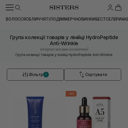
ВОЛОССЯ
ОБЛИЧЧЯ
ТІЛО
ДІМ
МЕРЧ
НОВИНКИ
БЕСТСЕЛЕРИ
АК
Група колекції товарів у лінійці HydroPeptide
Anti-Wrinkle
|
Інтернет магазин косметики
Група колекції товарів у лінійці HydroPeptide Anti-Wrinkle
Фільтр
Сортувати
1
-30%