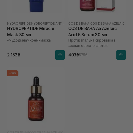
HYDROPEPTIDE
|
HYDROPEPTIDE ANTI-WRINKLE
COS DE BAHA
|
COS DE BAHA AZELAIC
HYDROPEPTIDE Miracle
COS DE BAHA A5 Azelaic
Mask 30 мл
Acid 5 Serum 30 мл
«Чудодійна» крем-маска
Протизапальна сироватка з
азелаїновою кислотою
2 153₴
403₴
575₴
-30%
COS DE BAHA
|
COS DE BAHA AZELAIC