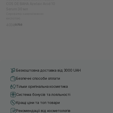
COS DE BAHA Azelaic Acid 10
Serum 30 мл
Сироватка з азелаїновою
кислотою
403₴
575₴
Безкоштовна доставка від 3000 UAH
Безпечні способи оплати
Тільки оригінальна косметика
Система бонусів та лояльності
Кращі ціни та топ товари
Рекомендації від косметологів