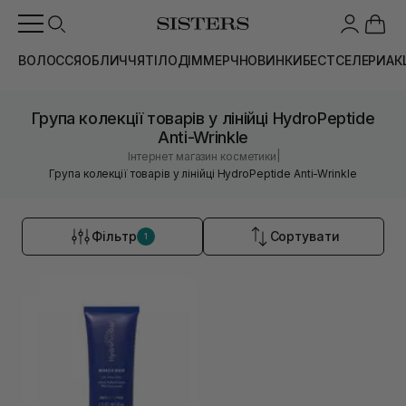
ВОЛОССЯ
ОБЛИЧЧЯ
ТІЛО
ДІМ
МЕРЧ
НОВИНКИ
БЕСТСЕЛЕРИ
АК
Група колекції товарів у лінійці HydroPeptide
Anti-Wrinkle
|
Інтернет магазин косметики
Група колекції товарів у лінійці HydroPeptide Anti-Wrinkle
Фільтр
Сортувати
1