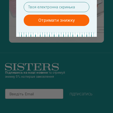
email
Отримати знижку
Підпишись на наші новини
та отримуй
знижку 5% на перше замовлення
Email
підписатись