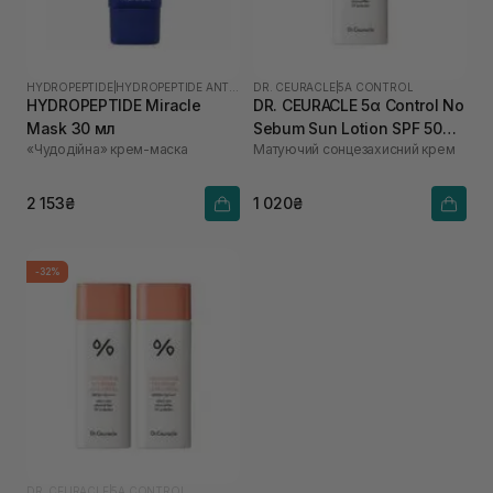
HYDROPEPTIDE
|
HYDROPEPTIDE ANTI-WRINKLE
DR. CEURACLE
|
5Α CONTROL
HYDROPEPTIDE Miracle
DR. CEURACLE 5α Control No
Mask 30 мл
Sebum Sun Lotion SPF 50
«Чудодійна» крем-маска
Матуючий сонцезахисний крем
PA++++ 50 мл
2 153₴
1 020₴
-32%
DR. CEURACLE
|
5Α CONTROL