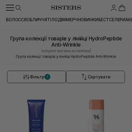
ВОЛОССЯ
ОБЛИЧЧЯ
ТІЛО
ДІМ
МЕРЧ
НОВИНКИ
БЕСТСЕЛЕРИ
АК
Група колекції товарів у лінійці HydroPeptide
Anti-Wrinkle
|
Інтернет магазин косметики
Група колекції товарів у лінійці HydroPeptide Anti-Wrinkle
Фільтр
Сортувати
1