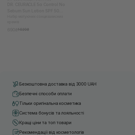
DR. CEURACLE 5α Control No
Sebum Sun Lotion SPF 50
Набір матуючих сонцезахисних
PA++++ 2 шт (термін до
кремів
09.04.2026)
690₴
1 020₴
Безкоштовна доставка від 3000 UAH
Безпечні способи оплати
Тільки оригінальна косметика
Система бонусів та лояльності
Кращі ціни та топ товари
Рекомендації від косметологів