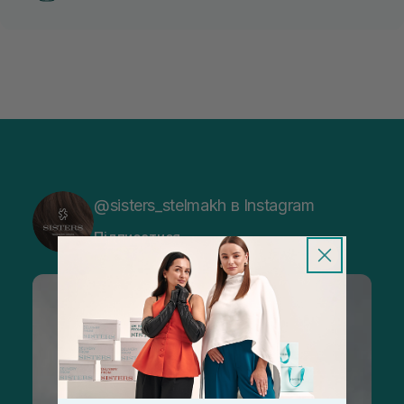
@sisters_stelmakh в Instagram
Підписатися