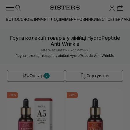
ВОЛОССЯ
ОБЛИЧЧЯ
ТІЛО
ДІМ
МЕРЧ
НОВИНКИ
БЕСТСЕЛЕРИ
АК
Група колекції товарів у лінійці HydroPeptide
Anti-Wrinkle
|
Інтернет магазин косметики
Група колекції товарів у лінійці HydroPeptide Anti-Wrinkle
Фільтр
Сортувати
2
-30%
-30%