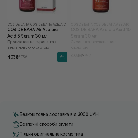
COS DE BAHA
|
COS DE BAHA AZELAIC
COS DE BAHA
|
COS DE BAHA AZELAIC
COS DE BAHA A5 Azelaic
COS DE BAHA Azelaic Acid 10
Acid 5 Serum 30 мл
Serum 30 мл
Протизапальна сироватка з
Сироватка з азелаїновою
азелаїновою кислотою
кислотою
403₴
575₴
403₴
575₴
Безкоштовна доставка від 3000 UAH
Безпечні способи оплати
Тільки оригінальна косметика