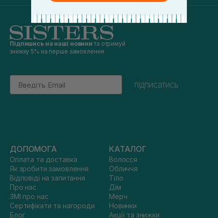
Підпишись на наші новини
та отримуй
знижку 5% на перше замовлення
Email
підписатись
ДОПОМОГА
КАТАЛОГ
Оплата та доставка
Волосся
Як зробити замовлення
Обличчя
Відповіді на запитання
Тіло
Про нас
Дім
ЗМІ про нас
Мерч
Сертифікати та нагороди
Новинки
Блог
Акції та знижки