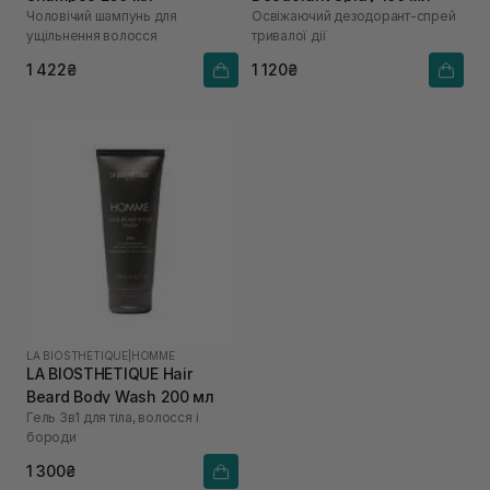
Чоловічий шампунь для
Освіжаючий дезодорант-спрей
ущільнення волосся
тривалої дії
1 422₴
1 120₴
LA BIOSTHETIQUE
|
HOMME
LA BIOSTHETIQUE Hair
Beard Body Wash 200 мл
Гель 3в1 для тіла, волосся і
бороди
1 300₴