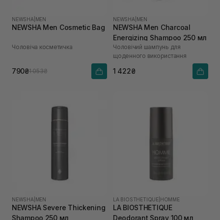
NEWSHA
|
MEN
NEWSHA
|
MEN
NEWSHA Men Сosmetic Bag
NEWSHA Men Charcoal
Energizing Shampoo 250 мл
Чоловіча косметичка
Чоловічий шампунь для
щоденного використання
790₴
1 422₴
1 053₴
NEWSHA
|
MEN
LA BIOSTHETIQUE
|
HOMME
NEWSHA Severe Thickening
LA BIOSTHETIQUE
Shampoo 250 мл
Deodorant Spray 100 мл