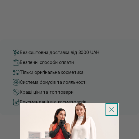
Безкоштовна доставка від 3000 UAH
Безпечні способи оплати
Тільки оригінальна косметика
Система бонусів та лояльності
Кращі ціни та топ товари
Рекомендації від косметологів