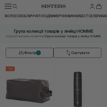
ВОЛОССЯ
ОБЛИЧЧЯ
ТІЛО
ДІМ
МЕРЧ
НОВИНКИ
БЕСТСЕЛЕРИ
АК
Група колекції товарів у лінійці HOMME
|
Інтернет магазин косметики
Група колекції товарів у лінійці HOMME
Фільтр
Сортувати
1
-25%