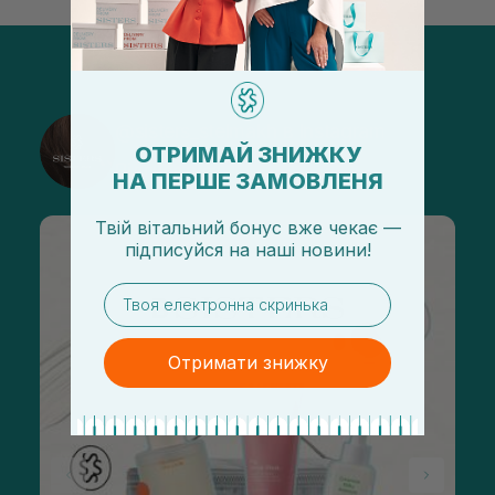
@sisters_stelmakh в Instagram
ОТРИМАЙ ЗНИЖКУ
Підписатися
НА ПЕРШЕ ЗАМОВЛЕНЯ
Твій вітальний бонус вже чекає —
підписуйся
на
наші новини!
email
Отримати знижку