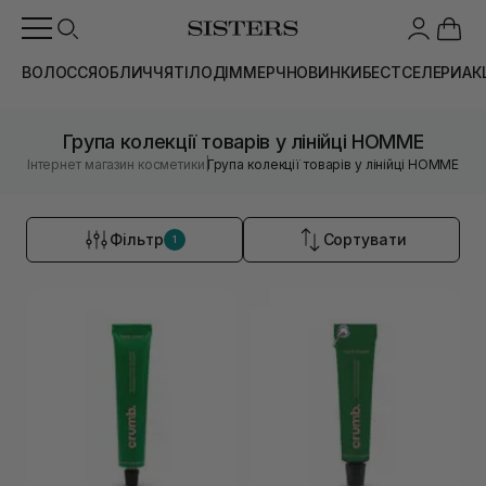
ВОЛОССЯ
ОБЛИЧЧЯ
ТІЛО
ДІМ
МЕРЧ
НОВИНКИ
БЕСТСЕЛЕРИ
АК
Група колекції товарів у лінійці HOMME
|
Інтернет магазин косметики
Група колекції товарів у лінійці HOMME
Фільтр
Сортувати
1