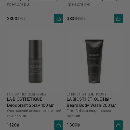
Крем для рук
Крем для рук
230₴
383₴
270₴
450₴
LA BIOSTHETIQUE
|
HOMME
LA BIOSTHETIQUE
|
HOMME
LA BIOSTHETIQUE
LA BIOSTHETIQUE Hair
Deodorant Spray 100 мл
Beard Body Wash 200 мл
Освіжаючий дезодорант-спрей
Гель 3в1 для тіла, волосся і
тривалої дії
бороди
1 120₴
1 300₴