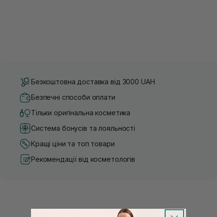
Безкоштовна доставка від 3000 UAH
Безпечні способи оплати
Тільки оригінальна косметика
Система бонусів та лояльності
Кращі ціни та топ товари
Рекомендації від косметологів